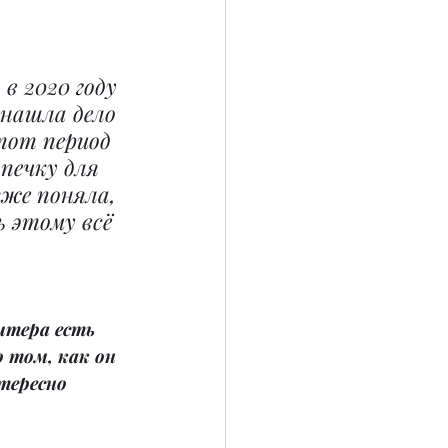
в 2020 году 
 нашла дело 
тот период 
печку для 
зже поняла, 
 этому всё 
итера есть 
 том, как он 
тересно 