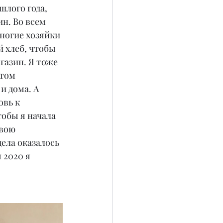
шлого года, 
н. Во всем 
ногие хозяйки 
 хлеб, чтобы 
газин. Я тоже 
том 
и дома. А 
вь к 
обы я начала 
вою 
ела оказалось 
 2020 я 