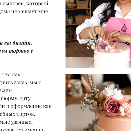
ш сыночек, который 
дома не мешает мне 
и вы дизайн, 
мы тортов с 
 тем как 
дить заказ, мы с 
иваем
 форму, дату 
йн и оформление как 
дебных тортов.
амые удачные, 
лучаются именно 