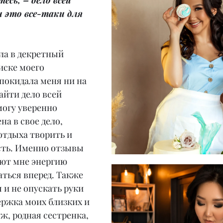
есь, – дело всей 
 это все-таки для 
ла в декретный 
иске моего 
покидала меня ни на 
айти дело всей 
могу уверенно 
на в свое дело, 
 отдыха творить и 
сть. Именно отзывы 
ают мне энергию 
аться вперед. Также 
 и не опускать руки 
ржка моих близких и 
ж, родная сестренка, 