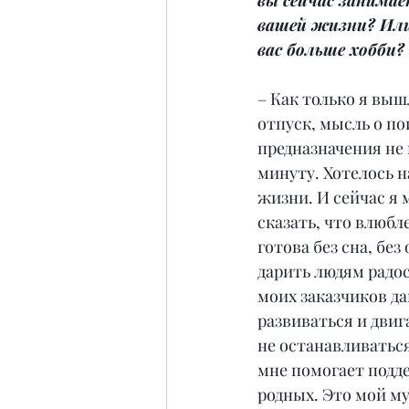
вы сейчас занимает
вашей жизни? Или
вас больше хобби?
– Как только я выш
отпуск, мысль о по
предназначения не 
минуту. Хотелось н
жизни. И сейчас я 
сказать, что влюбле
готова без сна, без
дарить людям радо
моих заказчиков д
развиваться и двиг
не останавливаться
мне помогает подде
родных. Это мой му