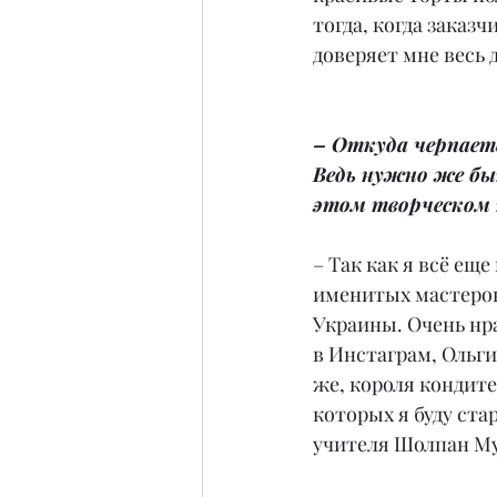
тогда, когда заказч
доверяет мне весь 
– Откуда черпаете
Ведь нужно же бы
этом творческом 
– Так как я всё ещ
именитых мастеров 
Украины. Очень нра
в Инстаграм, Ольг
же, короля кондите
которых я буду ста
учителя Шолпан Му