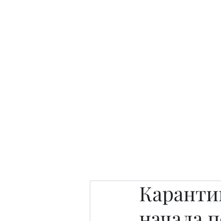
Интересно. Полезно. Модн
Главная
Публикации
People 
Карантин
начала п