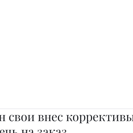
о.
Awards
TOP EXPERTS 2025
Архив журналов
Art Projects
 свои внес коррективы
ечь на заказ