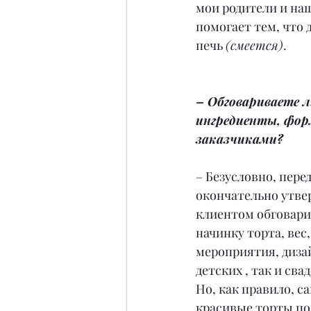
мои родители и на
помогает тем, что 
печь 
(смеется)
.
– Обговариваете л
ингредиенты, фор
заказчиками?
– Безусловно, перед
окончательно утвер
клиентом обговар
начинку торта, вес,
мероприятия, диза
детских , так и сва
Но, как правило, с
красивые торты по