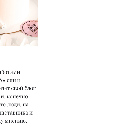
аботами 
оссии и 
дет свой блог 
и, конечно 
е люди, на 
наставника и 
му мнению.