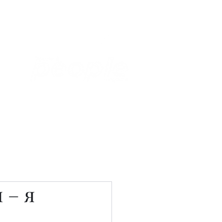
Связаться с нами
Фотостудия
 – я