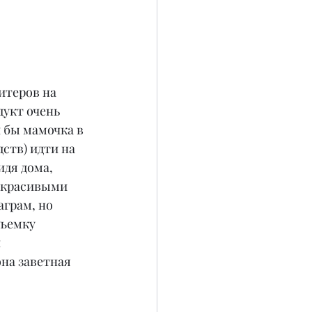
итеров на 
дукт очень 
 бы мамочка в 
ств) идти на 
дя дома, 
 красивыми 
грам, но 
съемку 
 
на заветная 