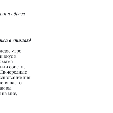
ля и образа 
ться в стилях?
ждое утро 
и вкус в 
к мама 
или совета, 
. Двоюродные 
азднование дня 
еня часто 
ак вы 
 на мне, 