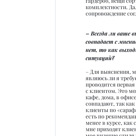
гардероб, вещи сор
комплектности. Да
сопровождение согл
– Всегда ли ваше в
совпадает с мнени
нет, то как выход
ситуаций?
– Для выяснения, м
являюсь ли я треб
проводится первая 
с клиентом. Это мо
кафе, дома, в офис
совпадают, так как
клиенты по «сарафа
есть по рекомендац
менее в курсе, как 
мне приходят клие
мое видение стиля 