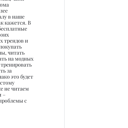
ома 
лее 
лу в наше 
к кажется. В 
 бесплатные 
оих 
х трендов и 
покупать 
ы, читать 
ать на модных 
 тренировать 
ть за 
ако это будет 
остому 
е не читаем 
 – 
проблемы с 