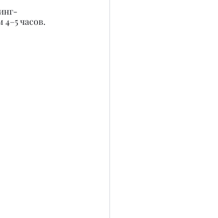
инг-
 4–5 часов.