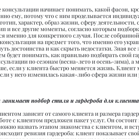
 консультации начинает понимать, какой фасон, кро
нно ему, потому что с ним проделывается индивидуа
отип, характер, образ жизни, сферу деятельности, 
ип и все другие моменты, согласно которым подборк
тся именно для конкретного случая. После собранно
 консультация на предмет того, что именно его украша
нуть достоинства и как скрыть недостатки. Зная все
м будет понимать, как правильно подбирать свой гар
сультации по сезонам (весна-лето и осень-зима), а м
ше, если у клиента быстро меняется жизнь. Клиент 
если у него изменилась какая-либо сфера жизни или 
 занимает подбор стиля и гардероба для клиента
лиентом зависит от самого клиента и размера гардеро
оте с клиентом предложен пакет услуг. Он состоит 
можно назвать этапом знакомства с клиентом, и вст
происходит ревизия гардероба: клиент показывает сво