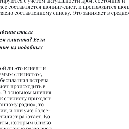
тируются с учетом актуальности кроя, состояния и 
лее составляется шопинг-лист, и производится шоп
асно составленному списку. Это занимает в среднем
идение стиля 
ем клиента? Если 
ите из подобных 
ой ли это клиент и 
уемым стилистом, 
бесплатная встреча 
жет происходить в 
е. В основном мнения 
 к стилисту приходят 
нному радио», то 
ии, и они уже более-
стилист работает. Ко 
нты, которым близко 
и которые разделяют 