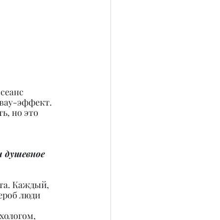
сеанс 
 вау-эффект. 
ь, но это 
и душевное 
та. Каждый, 
ероб люди 
хологом, 