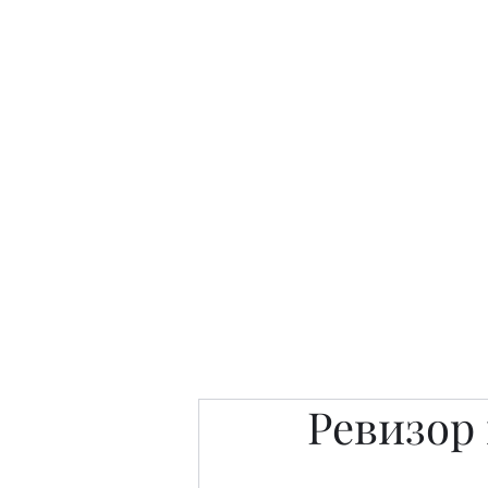
Интересно. Полезно. Модн
Главная
Публикации
People 
Ревизор