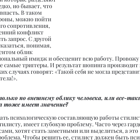
дко, но бывает, что 
впасть. В таком 
ороны, можно пойти 
го сопротивления, 
ренний конфликт 
ть запрос. С другой 
казаться, понимая, 
ентом облик 
ональный имидж и обесценит всю работу. Провожу 
е самые триггеры. И результат шопинга производит
их случаях говорят: «Такой себя не могла представит
тела!».
олько по внешнему облику человека, или все-так
а тоже имеет значение?
вать психологическую составляющую работы стилис
тилисту, имеет глубокую проблему. Часто через гард
ами, хотят стать заметными или выделиться, а это 
облема. Чтобы решить ее, стилист должен быть пси