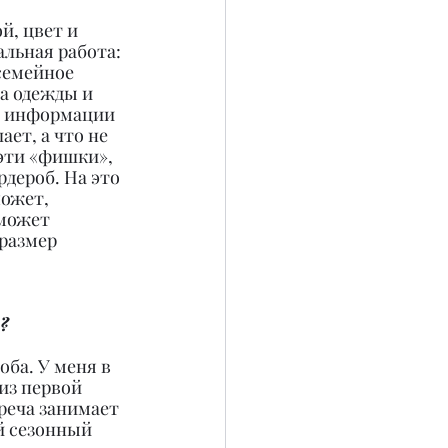
й, цвет и 
льная работа: 
семейное 
а одежды и 
й информации 
ет, а что не 
 эти «фишки», 
дероб. На это 
ожет, 
может 
размер 
?
ба. У меня в 
из первой 
реча занимает 
й сезонный 