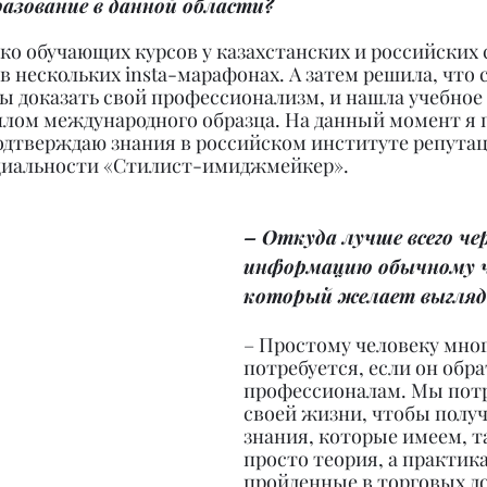
азование в данной области?
ко обучающих курсов у казахстанских и российских с
в нескольких insta-марафонах. А затем решила, что
ы доказать свой профессионализм, и нашла учебное 
плом международного образца. На данный момент я
дтверждаю знания в российском институте репута
циальности «Стилист-имиджмейкер».
– Откуда лучше всего че
информацию обычному че
который желает выгляд
– Простому человеку мног
потребуется, если он обра
профессионалам. Мы потр
своей жизни, чтобы получ
знания, которые имеем, та
просто теория, а практик
пройденные в торговых до