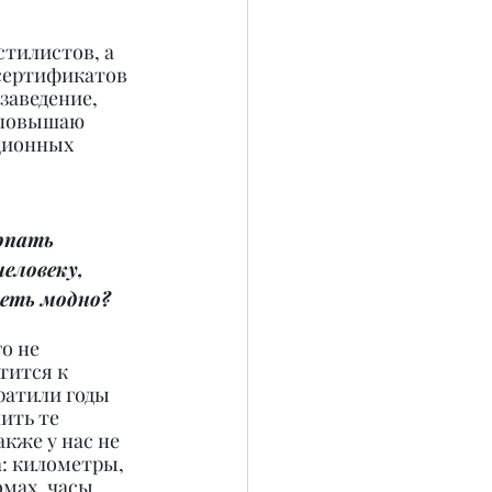
тилистов, а 
 сертификатов 
заведение, 
 повышаю 
ционных 
рпать 
ловеку, 
еть модно?
о не 
тится к 
атили годы 
ить те 
кже у нас не 
а: километры, 
мах, часы 