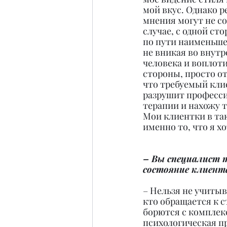
мой вкус. Однако ре
мнения могут не со
случае, с одной ст
по пути наименьше
не вникая во внут
человека и воплоти
стороны, просто от
что требуемый кли
разрушит професси
терапии и нахожу т
Мои клиентки в так
именно то, что я хо
– Вы специалист т
состояние клиент
– Нельзя не учиты
кто обращается к с
борются с комплекс
психологическая пр