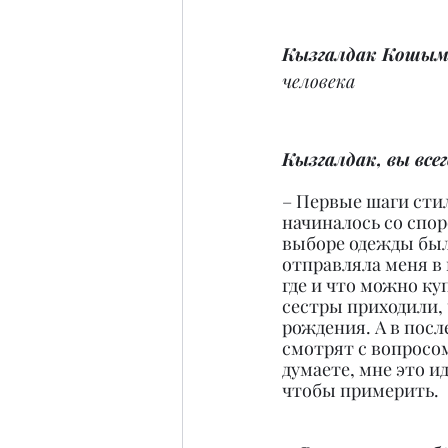
Кызгалдак Кошым
человека
Кызгалдак, вы все
– Первые шаги стил
начиналось со споро
выборе одежды были
отправляла меня в 
где и что можно ку
сестры приходили, 
рождения. А в посл
смотрят с вопросом
думаете, мне это ид
чтобы примерить.