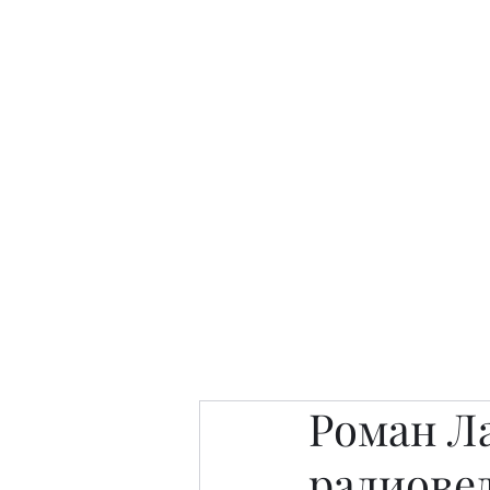
Интересно. Полезно. Модн
Главная
Публикации
People 
Роман Ла
радиовед