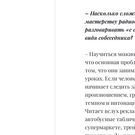
– Насколько слож
мастерству радиов
разговаривать «с 
видя собеседника?
– Научиться можно 
что основная пробл
том, что они заним
уроках. Если челове
начинает следить з
произношением, гр
темпом и интонаци
Читает вслух рекла
автобусные табличк
супермаркете, трен