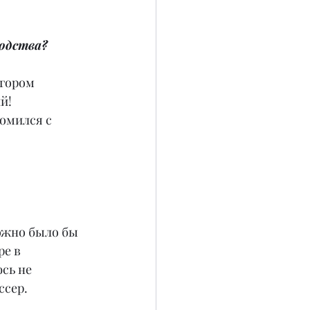
одства?
Егором 
й!
омился с 
ожно было бы 
е в 
сь не 
ссер.