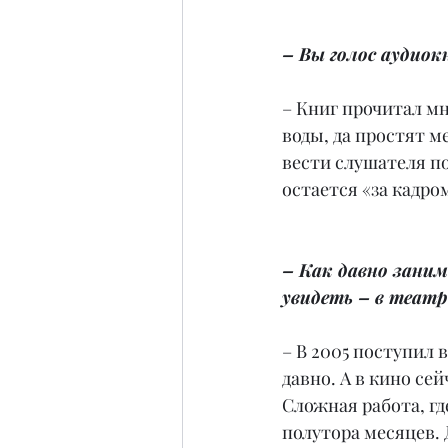
– Вы голос аудиок
– Книг прочитал мн
воды, да простят м
вести слушателя по
остается «за кадро
– Как давно зани
увидеть – в театр
– В 2005 поступил 
давно. А в кино се
Сложная работа, гд
полутора месяцев. 