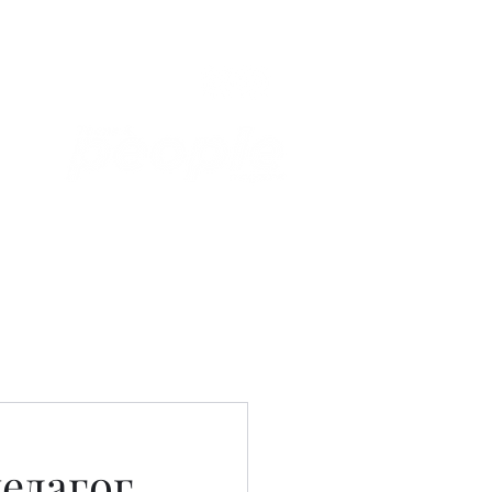
Связаться с нами
Фотостудия
едагог