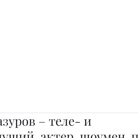
о.
Awards
TOP EXPERTS 2025
Архив журналов
Art Projects
зуров – теле- и
ущий, актер, шоумен, п