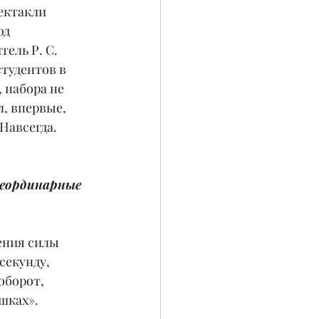
ектакли 
од 
ель Р. С. 
тудентов в 
 набора не 
, впервые, 
Навсегда.
неординарные 
ения силы 
секунду, 
оборот, 
шках».