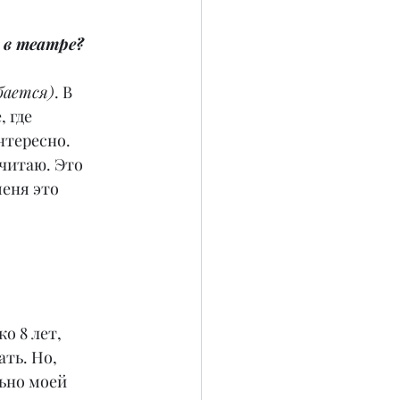
 в театре?
бается)
. В 
 где 
нтересно. 
читаю. Это 
еня это 
о 8 лет, 
ть. Но, 
ьно моей 