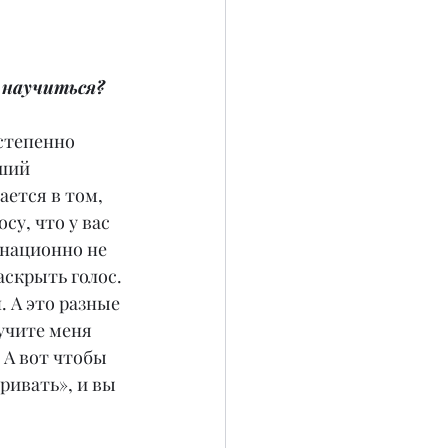
 научиться?
остепенно 
ший 
ется в том, 
су, что у вас 
онационно не 
скрыть голос. 
 А это разные 
учите меня 
 А вот чтобы 
ривать», и вы 