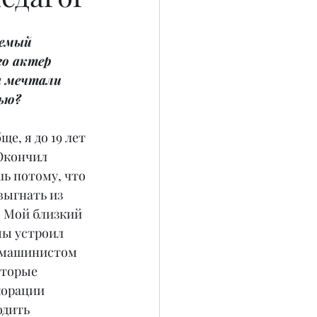
аемый 
го актер 
а мечтали 
ью?
ще, я до 19 лет 
Окончил 
ь потому, что 
выгнать из 
 Мой близкий 
мы устроил 
 машинистом 
оторые 
корации 
одить 