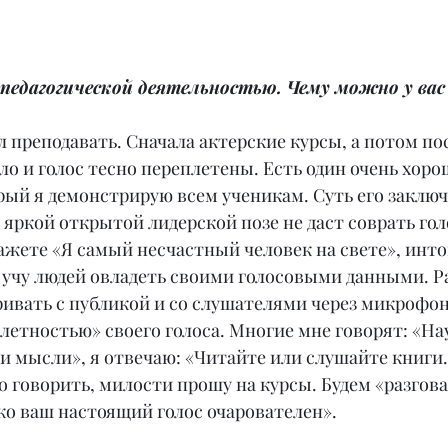
педагогической деятельностью. Чему можно у вас
чал преподавать. Сначала актерские курсы, а потом п
ело и голос тесно переплетены. Есть один очень хоро
ый я демонстрирую всем ученикам. Суть его заключа
 яркой открытой лидерской позе не даст соврать голо
кажете «Я самый несчастный человек на свете», инт
я учу людей овладеть своими голосовыми данными. Ра
ивать с публикой и со слушателями через микрофон.
летностью» своего голоса. Многие мне говорят: «На
 мысли», я отвечаю: «Читайте или слушайте книги.
о говорить, милости прошу на курсы. Будем «разгова
ко ваш настоящий голос очарователен».