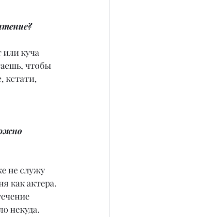
 чтение?
 или куча 
таешь, чтобы 
 кстати, 
можно 
же не служу 
я как актера. 
течение 
ло некуда.