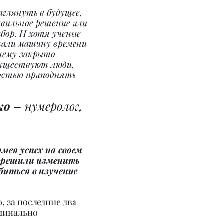
аглянуть в будущее, 
вильное решение или 
бор. И хотя ученые 
тали машину времени 
нему закрыто 
существуют люди, 
остью приподнять 
о – 
нумеролог, 
мея успех на своем 
г решили изменить 
биться в изучение 
, за последние два 
динально 