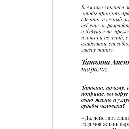
Всем нам хочется з
чтобы принять пра
сделать нужный вы
всё еще не разрабо
и будущее по-преж
плотной пеленой, 
владеющие способн
завесу тайны.
Татьяна Апенк
таролог.
Татьяна, почему, и
поприще, вы вдру
свою жизнь и углу
судьбы человека?
– Да, действительно
года моя жизнь кар