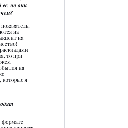
ее, но они 
ачем?
 показатель, 
ются на 
акцент на 
чество! 
раскладами 
я, то при 
ожем 
обытия на 
же 
 которые я 
ходят 
в формате 
анию клиента. 