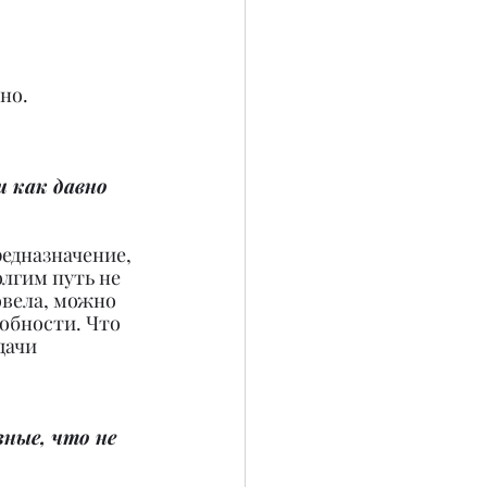
но.
и как давно 
едназначение, 
лгим путь не 
вела, можно 
обности. Что 
дачи 
ные, что не 