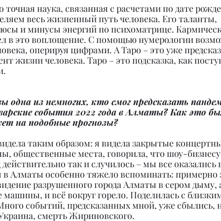
о точная наука, связанная с расчетами по дате рожде
ляем весь жизненный путь человека. Его таланты, 
юсы и минусы энергий по психоматрице. Кармически
ел в это воплощение. С помощью нумерологии возм
овека, оперируя цифрами. А Таро – это уже предсказ
т жизни человека. Таро – это подсказка, как поступ
и.
вы одна из немногих, кто смог предсказать панде
варские события 2022 года в Алматы? Как это бы
ует на подобные прогнозы?
идела таким образом: я видела закрытые концертны
ы, общественные места, говорила, что шоу-бизнесу 
д действительно так и случилось – мы все оказались 
 в Алматы особенно тяжело вспоминать: примерно за
идение разрушенного города Алматы в сером дыму, а
машины, и всё вокруг горело. Поделилась с близкими
Много событий, предсказанных мной, уже сбылись, 
 Украина, смерть Жириновского.