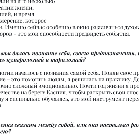
ли на это несколько 
еалии жизни, 
ией, и время 
змерение, которое 
м. Именно сейчас особенно важно развиваться духов
оров – это мои способности предвидеть события.
вам далось познание себя, своего предназначения, 
сь нумерологией и тарологией?
огии началось с познания самой себя. Поняв свое пр
ие – это помогать людям, я решилась на практику. До
точно сложный эмоционально. Почти год жизни я про
ичестве на берегу Каспия, чтобы раскрыть свои спос
му я специально обучалась, это мой инструмент пере
.
ения связаны между собой, или они настолько раз
его?