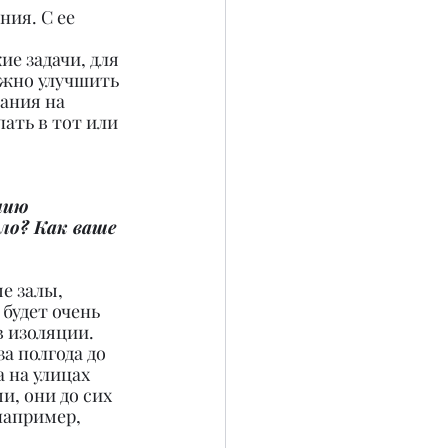
ния. С ее 
е задачи, для 
ожно улучшить 
ания на 
ать в тот или 
мию 
ло? Как ваше 
е залы, 
будет очень 
в изоляции. 
 полгода до 
 на улицах 
, они до сих 
например, 