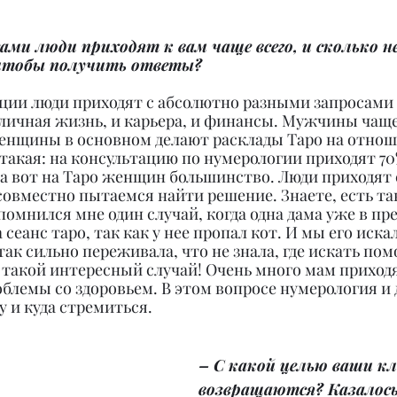
ами люди приходят к вам чаще всего, и сколько н
, чтобы получить ответы?
ации люди приходят с абсолютно разными запросами
 личная жизнь, и карьера, и финансы. Мужчины чащ
женщины в основном делают расклады Таро на отнош
такая: на консультацию по нумерологии приходят 7
а вот на Таро женщин большинство. Люди приходят 
овместно пытаемся найти решение. Знаете, есть так
помнился мне один случай, когда одна дама уже в пр
сеанс таро, так как у нее пропал кот. И мы его иска
так сильно переживала, что не знала, где искать пом
 такой интересный случай! Очень много мам приходя
лемы со здоровьем. В этом вопросе нумерология и 
у и куда стремиться.
– С какой целью ваши к
возвращаются? Казалось