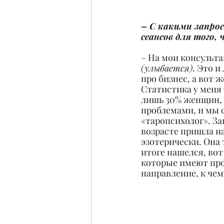
– С какими запрос
сеансов для того
– На мои консульт
(улыбается).
 Это и
про бизнес, а вот 
Статистика у меня 
лишь 30% женщин, 
проблемами, и мы с
«таропсихолог». За
возрасте пришла на 
эзотерически. Она 
итоге нашелся, вот
которые имеют проб
направление, к чем