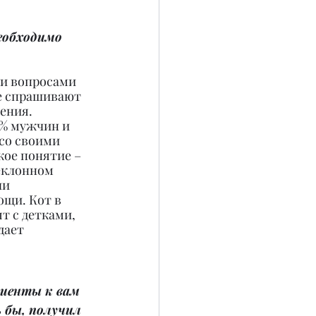
еобходимо 
 и вопросами 
е спрашивают 
ения. 
0% мужчин и 
со своими 
ое понятие – 
еклонном 
ли 
ощи. Кот в 
т с детками, 
дает 
лиенты к вам 
 бы, получил 