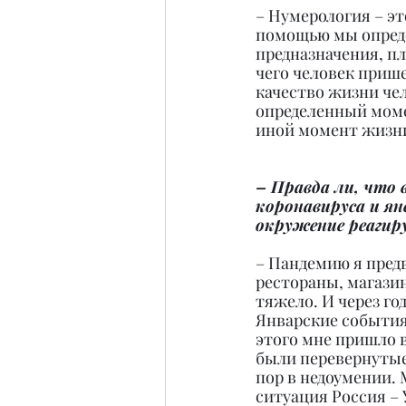
– Нумерология – эт
помощью мы опреде
предназначения, пл
чего человек приш
качество жизни чел
определенный момен
иной момент жизн
– Правда ли, что 
коронавируса и ян
окружение реагир
– Пандемию я предв
рестораны, магазин
тяжело. И через го
Январские события
этого мне пришло в
были перевернутые 
пор в недоумении. 
ситуация Россия –