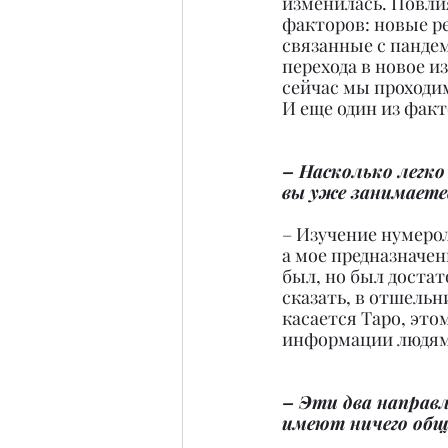
изменилась. Повлия
факторов: новые р
связанные с пандем
перехода в новое и
сейчас мы проходи
И еще один из факт
– Насколько легко 
вы уже занимаете
– Изучение нумерол
а мое предназначен
был, но был доста
сказать, в отшельн
касается Таро, это
информации людям
– Эти два направл
имеют ничего общ