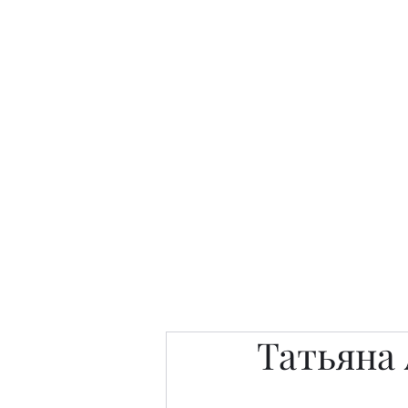
Интересно. Полезно. Модн
Главная
Публикации
People 
Татьяна 