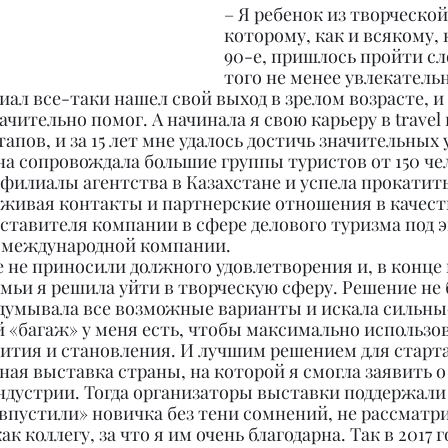
– Я ребенок из творческой
которому, как и всякому, 
90-е, пришлось пройти сл
того не менее увлекатель
ал все-таки нашел свой выход в зрелом возрасте, 
ачительно помог. А начинала я свою карьеру в travel 
апов, и за 15 лет мне удалось достичь значительных у
дна сопровождала большие группы туристов от 150 чел
филиалы агентства в Казахстане и успела прокатит
аживая контакты и партнерские отношения в качест
ставителя компании в сфере делового туризма под э
 международной компании.
е не приносили должного удовлетворения и, в конце 
мьи я решила уйти в творческую сферу. Решение не 
думывала все возможные варианты и искала сильны
 «багаж» у меня есть, чтобы максимально использов
ития и становления. И лучшим решением для старта
ая выставка страны, на которой я смогла заявить о 
индустрии. Тогда организаторы выставки поддержали
«впустили» новичка без тени сомнений, не рассматри
ак коллегу, за что я им очень благодарна. Так в 2017 г