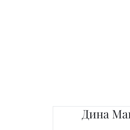
Интересно. Полезно. Модн
Главная
Публикации
People 
Дина Ма