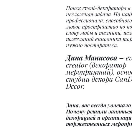
Поиск event-декоратора в
несложная задача. Но най
профессионала, способного
любое пространство по по
слову моды и техники, исх
пожеланий виновника то
нужно постараться.
Дина Манисова – 
ev
creator (декоратор 
мероприятий), осно
студии декора CanDi
Decor.
Д
ина, вас всегда увлекал
Почему решили заняться
декорацией и организаци
торжественных меропр