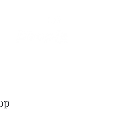
Связаться с нами
Фотостудия
ор