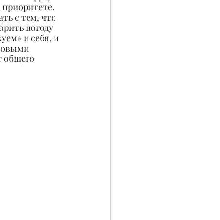
 приоритете. 
ть с тем, что 
орить погоду 
уем» и себя, и 
мовыми 
т общего 