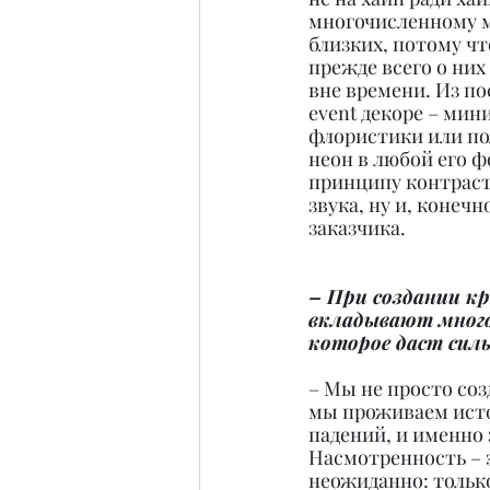
многочисленному м
близких, потому чт
прежде всего о них
вне времени. Из по
event декоре – мин
флористики или пол
неон в любой его ф
принципу контраста
звука, ну и, конеч
заказчика.
– При создании к
вкладывают много 
которое даст сил
– Мы не просто со
мы проживаем истор
падений, и именно
Насмотренность – 
неожиданно: только