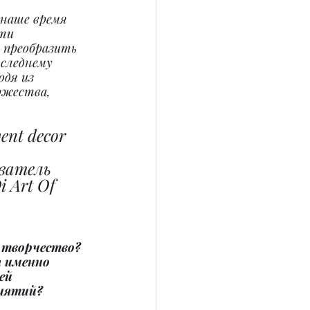
 наше время 
ти 
 преобразить 
следнему 
одя из 
ржества, 
ent decor 
ватель 
 Art Of 
о творчество? 
 именно 
ей 
иятий?