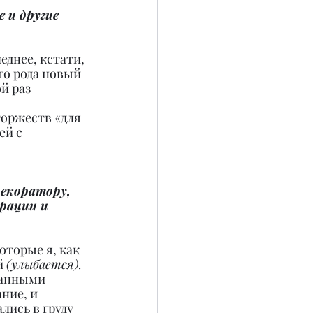
 и другие 
днее, кстати, 
го рода новый 
й раз 
оржеств «для 
й с 
екоратору, 
рации и 
оторые я, как 
 
(улыбается).
запными 
ние, и 
ись в груду 