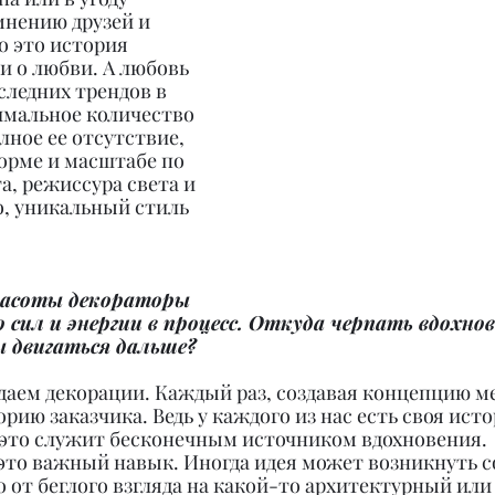
нению друзей и 
о это история 
 и о любви. А любовь 
следних трендов в 
имальное количество 
ное ее отсутствие, 
орме и масштабе по 
, режиссура света и 
но, уникальный стиль 
расоты декораторы 
сил и энергии в процесс. Откуда черпать вдохнов
ы двигаться дальше?
здаем декорации. Каждый раз, создавая концепцию м
ию заказчика. Ведь у каждого из нас есть своя исто
 это служит бесконечным источником вдохновения. 
это важный навык. Иногда идея может возникнуть 
 от беглого взгляда на какой-то архитектурный или