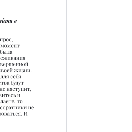
уйти в 
прос, 
 момент 
 была 
ереживания 
совершенной 
своей жизни. 
для себя 
тва будут 
не наступит, 
витесь и 
лаете, то 
 соратники не 
оваться. И 