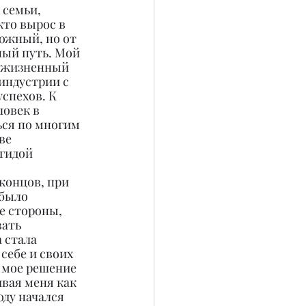
 семьи, 
кто вырос в 
ожный, но от 
ный путь. Мой 
и жизненный 
индустрии с 
спехов. К 
овек в 
ься по многим 
ве 
гидой 
концов, при 
было 
е стороны, 
ать 
 стала 
себе и своих 
 мое решение 
вая меня как 
оду начался 