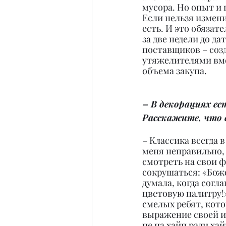
мусора. Но опыт и
Если нельзя измени
есть. И это обязат
за две недели до д
поставщиков – соз
утяжелителями вмес
объема закупа.
– В декорациях ес
Расскажите, что в
– Классика всегда 
меня неправильно, 
смотреть на свои ф
сокрушаться: «Боже
думала, когда согла
цветовую палитру!
смелых ребят, кот
выражение своей и
не на хайп ради хай