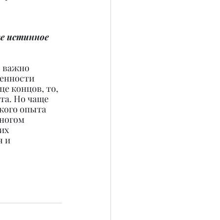
е истинное 
, важно 
бенности 
е концов, то, 
та. Но чаще 
кого опыта 
ногом 
их 
 и 