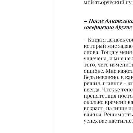
мой творческий пу
– После длительно
совершенно другое
– Когда я делюсь с
который мне задаю
снова. Тогда у мен
увлечена, и мне не
того, чего изменит
ошибке. Мне кажет
Ведь неважно, в ка
решил, главное – э
всегда. Что же теп
препятствия постоя
сколько времени ва
возраст, наличие и
важны. Решимость, 
успех вас настигнет и