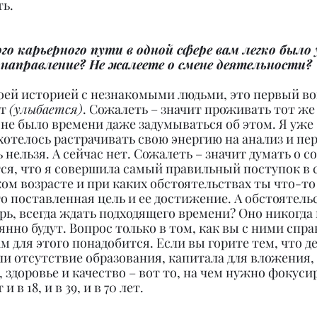
ть.
го карьерного пути в одной сфере вам легко было 
 направление? Не жалеете о смене деятельности?
воей историей с незнакомыми людьми, это первый во
т 
(улыбается)
. Сожалеть – значит проживать тот же
я не было времени даже задумываться об этом. Я уже
 хотелось растрачивать свою энергию на анализ и п
ь нельзя. А сейчас нет. Сожалеть – значит думать о 
ся, что я совершила самый правильный поступок в 
ком возрасте и при каких обстоятельствах ты что-то 
то поставленная цель и ее достижение. А обстоятельс
ерь, всегда ждать подходящего времени? Оно никогда 
нно будут. Вопрос только в том, как вы с ними спра
м для этого понадобится. Если вы горите тем, что де
ли отсутствие образования, капитала для вложения,
здоровье и качество – вот то, на чем нужно фокусир
 в 18, и в 39, и в 70 лет.