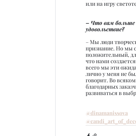
или на игру свето
– Что вам больше 
удовольствие?
– Мы люди творческ
признание. Но мы с
положительный, для
что нами создается
всего мы эти ожид
лично у меня не бы
говорит. Во всяком
благодарных заказч
развиваться в выб
@dinamanissova
@candi_art_of_dec