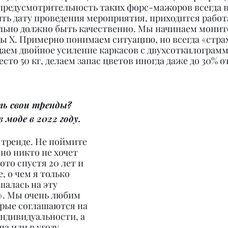
 предусмотрительность таких форс-мажоров всегда в
ть дату проведения мероприятия, приходится работа
ельно должно быть качественно. Мы начинаем монит
аты Х. Примерно понимаем ситуацию, но всегда «страх
даем двойное усиление каркасов с двухсоткилограм
то 50 кг, делаем запас цветов иногда даже до 30% о
ть свои тренды? 
 моде в 2022 году.
в тренде. Не поймите 
но никто не хочет 
ото спустя 20 лет и 
, о чем я только 
шалась на эту 
». Мы очень любим 
орые соглашаются на 
ндивидуальности, а 
па или в угоду 