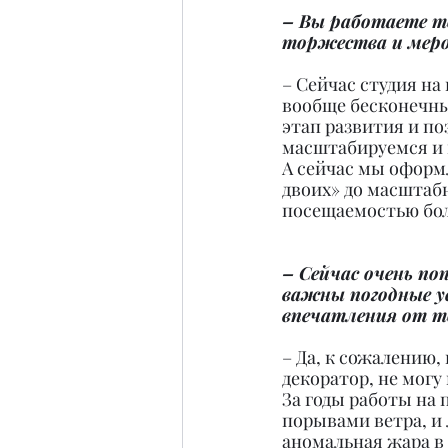
– Вы работаете то
торжества и мер
– Сейчас студия на
вообще бесконечный
этап развития и по
масштабируемся и 
А сейчас мы оформ
двоих» до масштаб
посещаемостью бол
– Сейчас очень по
важны погодные ус
впечатления от 
– Да, к сожалению, 
декоратор, не могу
За годы работы на
порывами ветра, и 
аномальная жара в 