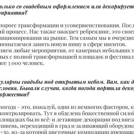
лько со свадебным оформлением или декорируете
оприятия?
 пороге трансформации и усовершенствования. После
 процесс. Нас также ожидает ребрендинг, это свое
зиционирования на рынке. Тем самым мы в очередно
попытаемся занять новую нишу в сфере ивентов.
ляем любые мероприятия, от камерных небольших т
ных с полной трансформацией площадок и фестивале
ее 3 000 человек.
пулярны свадьбы под открытым небом. Вам, как д
ловия. Бывали случаи, когда погода портила деко
торжества?
погода – это, пожалуй, один из немногих факторов, к
 контролировать. Тут я обделена божественной силой
 площадках было всё: и летающие декорации под вне
ливень, переходящий в град и заливающий оборудова
+50, из-за которой цветочные композиции превращал