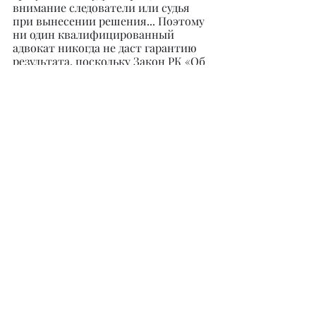
внимание следователи или судья 
при вынесении решения... Поэтому 
ни один квалифицированный 
адвокат никогда не даст гарантию 
результата, поскольку Закон РК «Об 
адвокатской деятельности и 
юридической помощи» и Кодекс 
профессиональной этики адвокатов 
содержит прямой запрет на выдачу 
гарантий положительного исхода 
дела. Тем не менее, с определенной 
степенью вероятности можно 
предсказать исход дела, если 
запросить судебную практику либо 
сделать предварительные выводы, 
опираясь на свой 
профессиональный опыт в тех или 
иных делах.
@advokat_zhanatova_elena