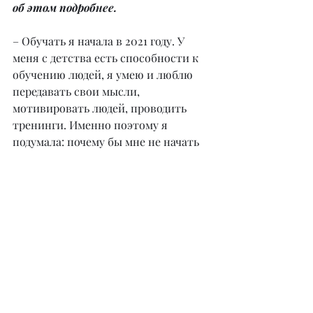
об этом подробнее.
– Обучать я начала в 2021 году. У 
меня с детства есть способности к 
обучению людей, я умею и люблю 
передавать свои мысли, 
мотивировать людей, проводить 
тренинги. Именно поэтому я 
подумала: почему бы мне не начать 
обучать тендерам, если я имею 
успешный опыт в этой сфере? Так я 
создала свой онлайн продукт, где 
записала обучающие видеоуроки и 
собрала мини-группы на онлайн 
обучение. В этом году я поняла, что 
устала от данного формата, так как 
выкладывалась 100% на онлайн 
обучении и не видела обратной 
связи: ученики давали результаты, 