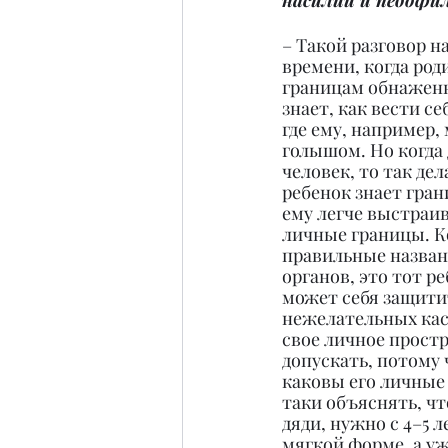
насилии и педофи
– Такой разговор на
времени, когда род
границам обнаженн
знает, как вести се
где ему, например,
голышом. Но когда 
человек, то так дел
ребенок знает гра
ему легче выстраив
личные границы. Ко
правильные назван
органов, это тот р
может себя защитит
нежелательных каса
свое личное простр
допускать, потому 
каковы его личные 
таки объяснять, чт
дяди, нужно с 4–5 л
мягкой форме, а уж