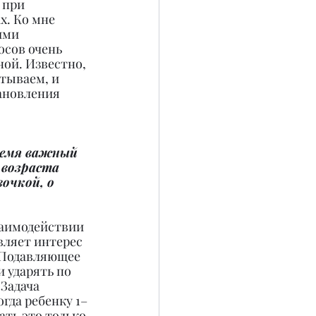
 при 
. Ко мне 
ими 
сов очень 
ой. Известно, 
тываем, и 
ановления 
ремя важный 
 возраста 
очкой, о 
заимодействии 
вляет интерес 
. Подавляющее 
 ударять по 
Задача 
огда ребенку 1–
ать это только 