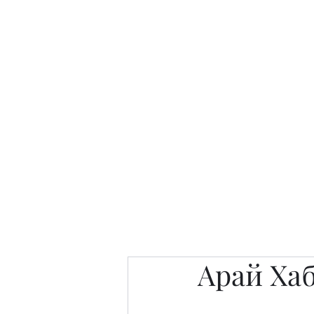
Интересно. Полезно. Модн
Главная
Публикации
People 
Арай Ха