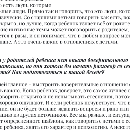
о есть люди, которые 
льные люди. Прямо так и говорить, что это люди, кот
зически. Со старшими детьми говорить как есть, во
крыто, но лучше, когда ребенок узнает всё от родите
кие интимные темы может поговорить с родителем, 
тся в разы, и он понимает, что в любом вопросе мо
папе. А это очень важно в отношениях с детьми.
и у родителей ребенка нет опыта доверительного 
телями, но они хотели бы начать разговор со св
ости? Как подготовиться к такой беседе?
лей главное – выстроить доверительные отношения 
ь важно. Когда ребенок доверяет, это самое лучшее 
оворить открыто и не испытывать стеснения, потом
хорошо ощущают. И если ребенок почувствует, что в
ие, он не будет больше задавать вопросы и рано или
цию из других источников. Все мы разные, и ситуа
т определенного шаблона, как говорить с детьми о с
о ребенка, знать его характер и психологию. А некот