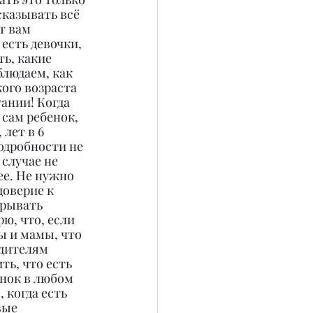
сказывать всё 
т вам 
есть девочки, 
ь, какие 
людаем, как 
ого возраста 
ании! Когда 
сам ребенок, 
лет в 6 
одробности не 
случае не 
ее. Не нужно 
оверие к 
крывать 
ю, что, если 
ы и мамы, что 
одителям 
ь, что есть 
енок в любом 
 когда есть 
вые 