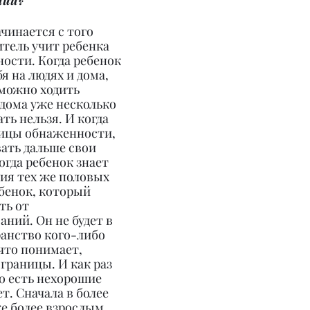
лии?
чинается с того 
итель учит ребенка 
ости. Когда ребенок 
бя на людях и дома, 
 можно ходить 
дома уже несколько 
ать нельзя. И когда 
ницы обнаженности, 
ать дальше свои 
гда ребенок знает 
ия тех же половых 
ебенок, который 
ь от 
ний. Он не будет в 
анство кого-либо 
что понимает, 
границы. И как раз 
о есть нехорошие 
ет. Сначала в более 
е более взрослым 