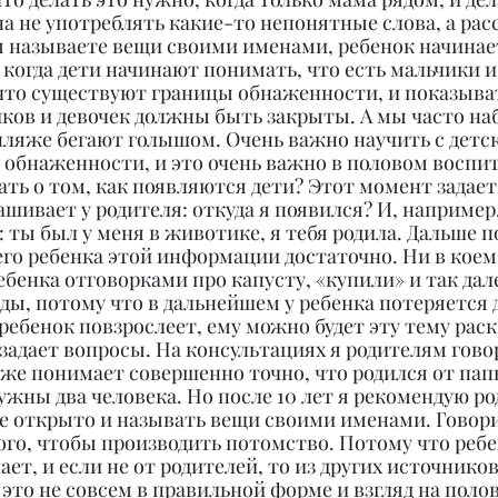
а не употреблять какие-то непонятные слова, а рас
вы называете вещи своими именами, ребенок начинае
, когда дети начинают понимать, что есть мальчики и 
что существуют границы обнаженности, и показыват
иков и девочек должны быть закрыты. А мы часто наб
пляже бегают голышом. Очень важно научить с детск
обнаженности, и это очень важно в половом воспит
ть о том, как появляются дети? Этот момент задает 
шивает у родителя: откуда я появился? И, например, 
: ты был у меня в животике, я тебя родила. Дальше п
го ребенка этой информации достаточно. Ни в коем 
бенка отговорками про капусту, «купили» и так дал
ы, потому что в дальнейшем у ребенка потеряется д
 ребенок повзрослеет, ему можно будет эту тему рас
 задает вопросы. На консультациях я родителям говор
 уже понимает совершенно точно, что родился от пап
ужны два человека. Но после 10 лет я рекомендую р
е открыто и называть вещи своими именами. Говорит
 того, чтобы производить потомство. Потому что реб
ает, и если не от родителей, то из других источников,
т это не совсем в правильной форме и взгляд на поло