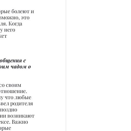
орые болеют и 
зможно, это 
ля. Когда 
у него 
жет 
общения с 
оим чадом о 
со своим 
отношение. 
у что любые 
вел родителя 
 поздно 
ции возникают 
ексе. Важно 
орые 