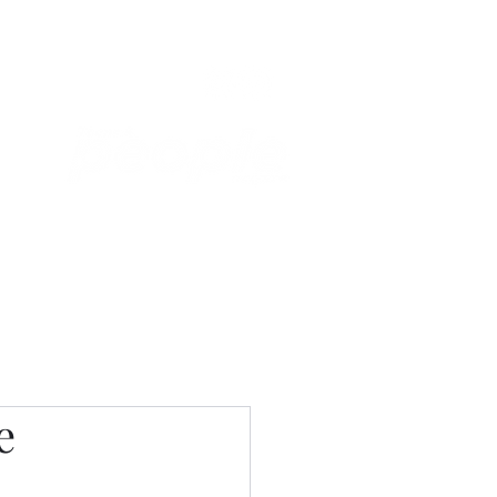
Связаться с нами
Фотостудия
е