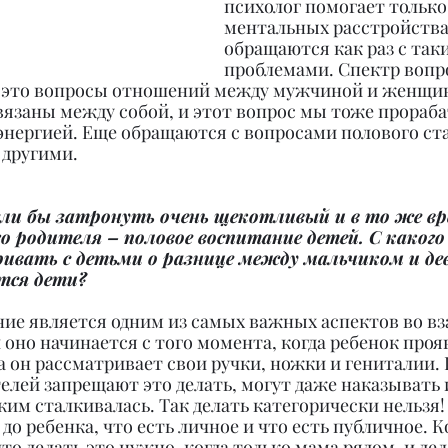
психолог помогает только
ментальных расстройствах
обращаются как раз с так
проблемами. Спектр вопро
 это вопросы отношений между мужчиной и женщин
связаны между собой, и этот вопрос мы тоже прораба
 энергией. Еще обращаются с вопросами полового ст
 другими.
ели бы затронуть очень щекотливый и в то же в
о родителя – половое воспитание детей. С какого
ивать с детьми о разнице между мальчиком и дев
тся дети?
ние является одним из самых важных аспектов во в
и оно начинается с того момента, когда ребенок проя
да он рассматривает свои ручки, ножки и гениталии
лей запрещают это делать, могут даже наказывать и
аким сталкивалась. Так делать категорически нельзя! 
до ребенка, что есть личное и что есть публичное. К
что делать это нужно, когда только мама рядом, и дел