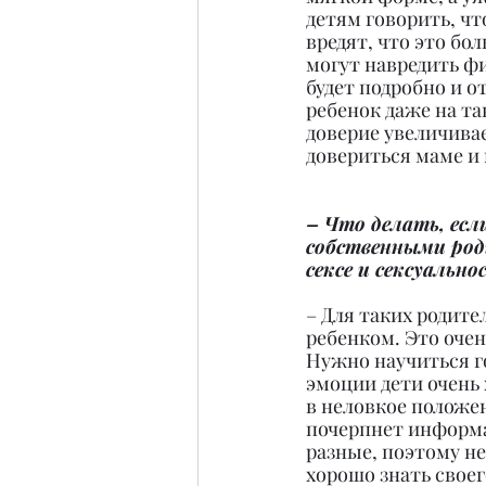
детям говорить, чт
вредят, что это бо
могут навредить фи
будет подробно и от
ребенок даже на та
доверие увеличивае
довериться маме и 
– Что делать, есл
собственными роди
сексе и сексуальн
– Для таких родите
ребенком. Это очен
Нужно научиться г
эмоции дети очень 
в неловкое положен
почерпнет информа
разные, поэтому не
хорошо знать своег