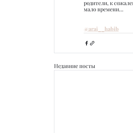
родители, к сожале
мало времени…
@arai__habib
Недавние посты