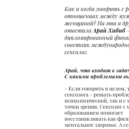
Как и когда говорить с 
отношениях между муж
женщиной? На эти и дру
ответила 
Арай Хабиб
 
дипломированный фина
советник международног
сексолог.
Арай, что входит в задач
С какими проблемами в
– Если говорить в целом, т
сексолога – решать пробле
психологической, так и с
точки зрения. Сексолог с
образованием помогает 
восстанавливать как физи
ментальное здоровье. А с