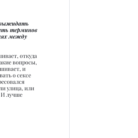
и выжидать 
ать терминов 
иях между 
шивает, откуда 
акие вопросы, 
шивает, и 
ать о сексе 
ресовался 
и улица, или 
 И лучше 