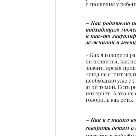
отношения у ребен
– Как родителю по
подходящего момен
и как-то завуали
мужчиной и жен
– Как я говорила ра
он появился, как п
значит, время приш
тогда не стоит жда
необходимо уже с 7–
этой темой. Есть р
интернет. А это не
говорить как есть.
– Как и с какого 
говорить детям о 