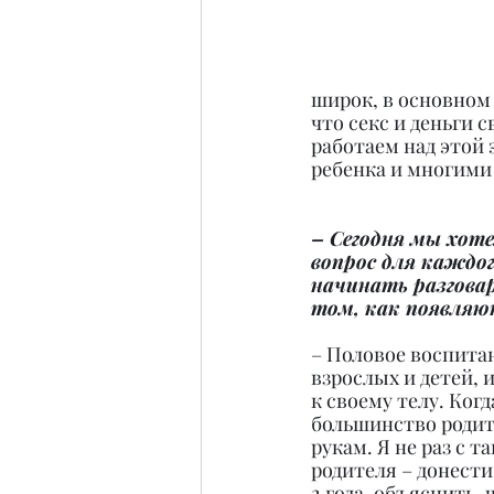
широк, в основном
что секс и деньги 
работаем над этой
ребенка и многими
– Сегодня мы хот
вопрос для каждог
начинать разговар
том, как появляю
– Половое воспита
взрослых и детей, 
к своему телу. Ког
большинство родите
рукам. Я не раз с т
родителя – донести 
2 года, объяснить, 