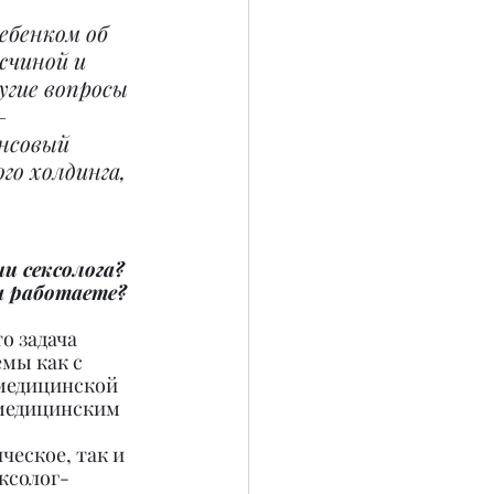
ребенком об 
чиной и 
гие вопросы 
– 
нсовый 
о холдинга, 
и сексолога? 
ы работаете?
о задача 
мы как с 
 медицинской 
 медицинским 
ческое, так и 
ексолог-