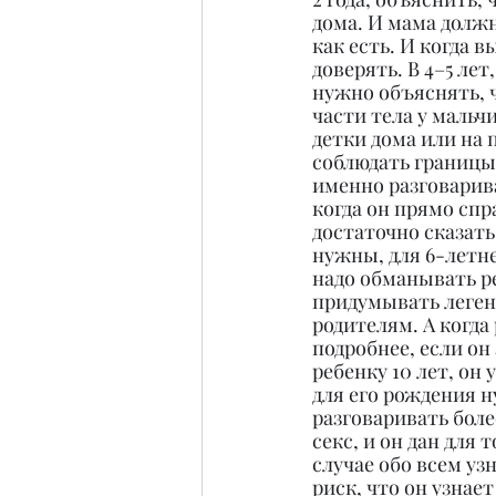
дома. И мама должн
как есть. И когда 
доверять. В 4–5 лет
нужно объяснять, 
части тела у мальч
детки дома или на 
соблюдать границы 
именно разговарива
когда он прямо спра
достаточно сказать
нужны, для 6-летне
надо обманывать ре
придумывать легенд
родителям. А когда
подробнее, если он
ребенку 10 лет, он
для его рождения н
разговаривать боле
секс, и он дан для
случае обо всем узн
риск, что он узнае