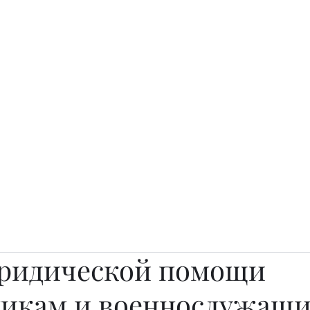
о.
Awards
TOP EXPERTS 2025
Архив журналов
Art Projects
ридической помощи
икам и военнослужащ