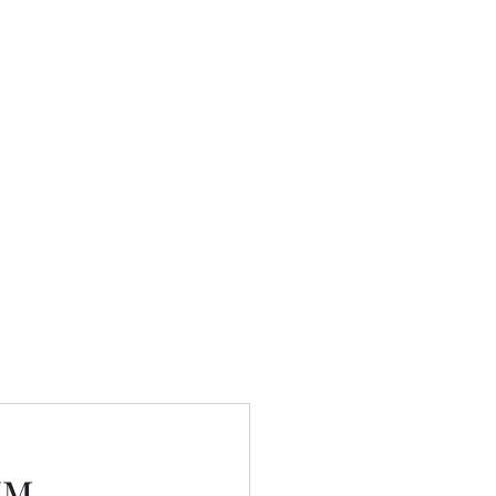
Связаться с нами
Фотостудия
им