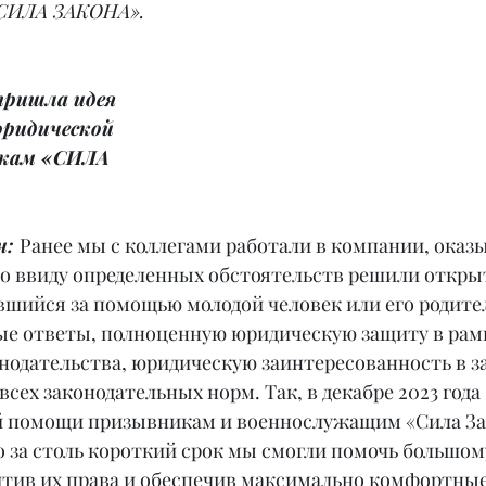
СИЛА ЗАКОНА».
пришла идея 
ридической 
кам «СИЛА 
: 
Ранее мы с коллегами работали в компании, ока
Но ввиду определенных обстоятельств решили открыт
вшийся за помощью молодой человек или его родите
е ответы, полноценную юридическую защиту в рам
нодательства, юридическую заинтересованность в з
всех законодательных норм. Так, в декабре 2023 года
й помощи призывникам и военнослужащим «Сила За
о за столь короткий срок мы смогли помочь большом
тив их права и обеспечив максимально комфортные 