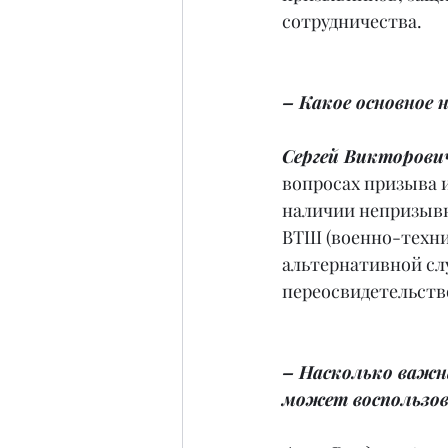
сотрудничества.
– Какое основное
Сергей Викторович
вопросах призыва 
наличии непризывн
ВТШ (военно-технич
альтернативной сл
переосвидетельств
– Насколько важ
может воспользов