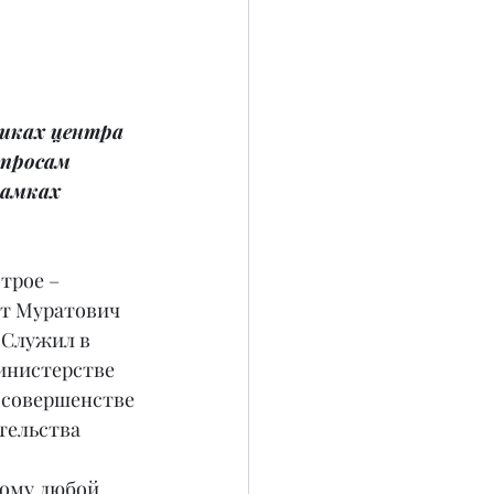
иках центра 
опросам 
амках 
трое – 
ат Муратович 
 Служил в 
инистерстве 
 совершенстве 
тельства 
тому любой 