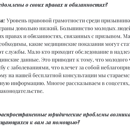
едомлены о своих правах и обязанностях?
а: 
Уровень правовой грамотности среди призывнико
траны довольно низкий. Большинство молодых людей
х правах и обязанностях, связанных с призывом. Мал
еобходимы, какие медицинские показания могут ста
от службы. Мало кто проходит обследование в надле
инские данные. Это приводит к тому, что молодого 
у с заболеваниями, что влечет за собой неблагопр
ому на нашей бесплатной консультации мы стараемся
ную информацию. Многое рассказываем в соцсетях,
законодательстве.
 распространенные юридические проблемы возник
ащающихся к вам за помощью?