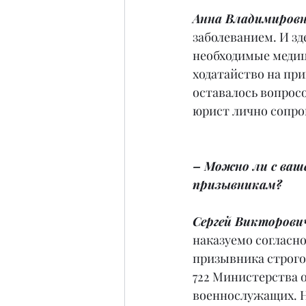
Анна Владимировн
заболеванием. И з
необходимые медиц
ходатайство на пр
оставалось вопросо
юрист лично сопро
– Можно ли с ваш
призывникам?
Сергей Викторович
наказуемо согласно
призывника строго 
722 Министерства о
военнослужащих. Н