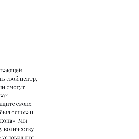
зывающей 
ь свой центр, 
ли смогут 
ках 
ащите своих 
 был основан 
кона». Мы 
у количеству 
условия для 