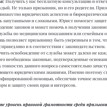
а: 
Получить у нас бесплатную консультацию и ответ
дый. Не только призывник, но и его родители. При
множество юридических аспектов и бюрократических
ь запутанными и сложными. Юрист помогает защити
юдение законов и может помочь в получении законно
лужбы по медицинским показаниям или семейным о
ь позволяет призывнику быть уверенным в том, что
справедливо и в соответствии с законодательством.
учить освобождение от службы может далеко не каж
ого необходимы законные, подтвержденные основани
х тонкостях данного вопроса самостоятельно зачаст
дающего юридическими знаниями. Именно поэтому с
лифицированной помощью, обеспечив точное исполн
рм и защиту своих прав и интересов.
те уровень правовой грамотности среди призывни