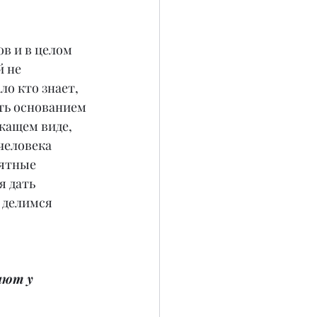
в и в целом 
 не 
о кто знает, 
ть основанием 
жащем виде, 
человека 
иятные 
 дать 
 делимся 
ают у 