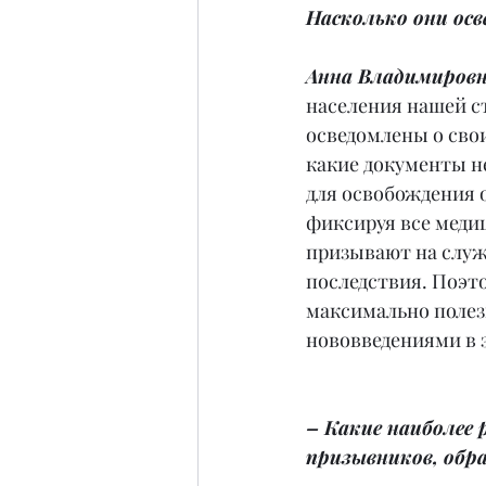
Насколько они осв
Анна Владимировн
населения нашей с
осведомлены о свои
какие документы н
для освобождения 
фиксируя все медиц
призывают на служб
последствия. Поэт
максимально полез
нововведениями в 
– Какие наиболее
призывников, обр