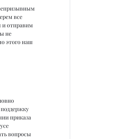
 непризывным 
ерем все 
 и отправим 
ы не 
о этого наш 
 
ловно 
 поддержку 
нии приказа 
усе 
ать вопросы 