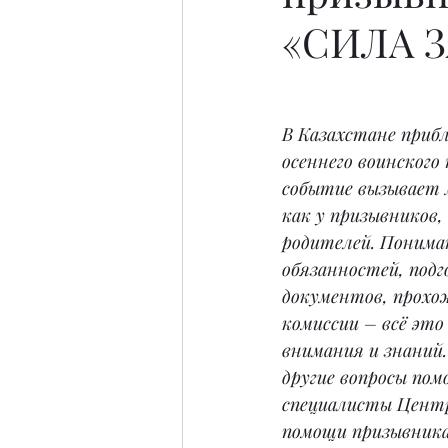
«СИЛА 
В Казахстане приб
осеннего воинского 
событие вызывает 
как у призывников, 
родителей. Пониман
обязанностей, подг
документов, прохо
комиссии – всё это
внимания и знаний.
другие вопросы по
специалисты Центр
помощи призывника