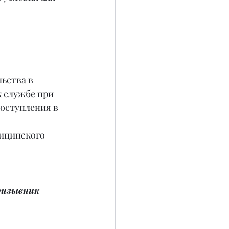
ьства в 
 службе при 
оступления в 
ицинского 
изывник 