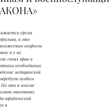
ЗАКОНА»
лижается время 
призыва, и это 
множество вопросов 
так и у их 
ие своих прав и 
отовка необходимых 
ждение медицинской 
 требует особого 
 На эти и многие 
могают ответить 
а юридической 
м и 