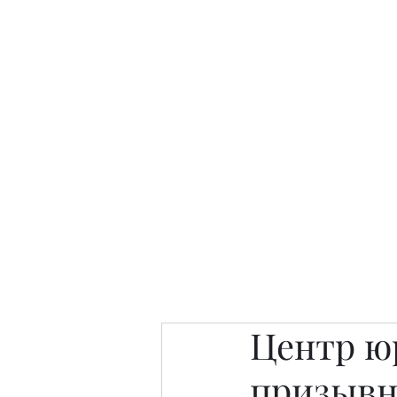
Интересно. Полезно. Модн
Главная
Публикации
People 
Центр ю
призывн