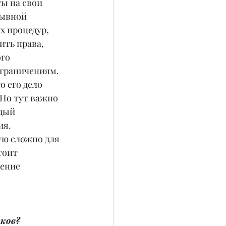
ы на свои 
зывной 
 процедур, 
ть права, 
го 
граничениям. 
 его дело 
 Но тут важно 
дый 
я. 
ую сложно для 
тоит 
ение 
ков? 