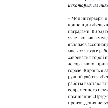
некоторых из них
– Мои интерьеры и
концепции «Вещь в
наградами. В 2023 
участвовала в межд
являлась ассоциация
мае 2024 года с ра
завоевать второй п
декоративно-прикла
городе Жирона, я з
ручной работы «Веш
работы выставляли
современного искус
номинации «Предме
произведения искус