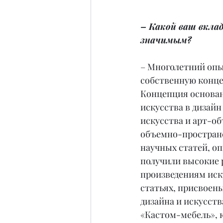
– Какой ваш вклад
значимым?
– Многолетний опы
собственную конце
Концепция основан
искусства в дизайн
искусства и арт-об
объемно-пространс
научных статей, о
получили высокие 
произведениям иск
статьях, присвоен
дизайна и искусст
«Кастом-мебель», 