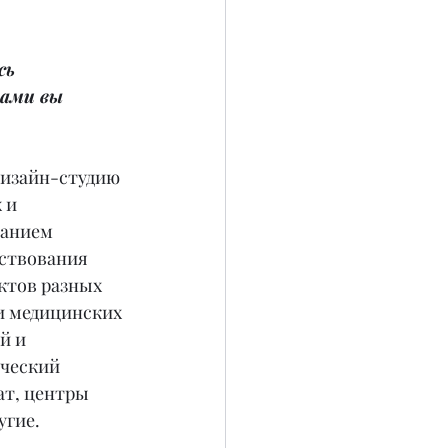
сь 
ами вы 
 дизайн-студию 
 и 
анием 
ствования 
ктов разных 
и медицинских 
й и 
ический 
т, центры 
угие.