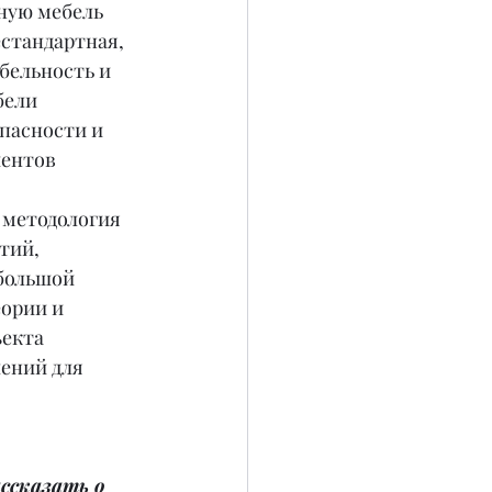
ную мебель 
стандартная, 
бельность и 
ели 
пасности и 
иентов 
 методология 
тий, 
большой 
ории и 
екта 
ений для 
сказать о 