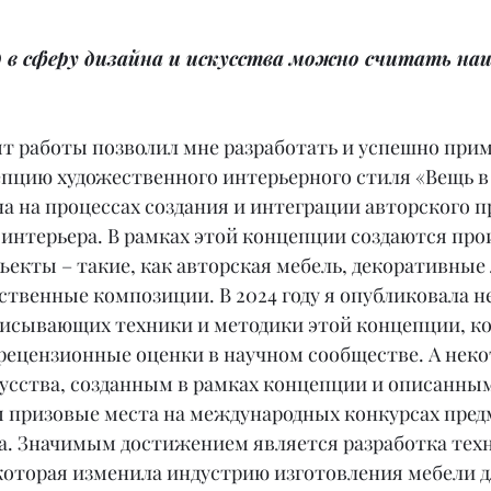
 в сферу дизайна и искусства можно считать наи
т работы позволил мне разработать и успешно прим
пцию художественного интерьерного стиля «Вещь в 
а на процессах создания и интеграции авторского п
 интерьера. В рамках этой концепции создаются про
ъекты – такие, как авторская мебель, декоративные
твенные композиции. В 2024 году я опубликовала н
писывающих техники и методики этой концепции, к
рецензионные оценки в научном сообществе. А нек
усства, созданным в рамках концепции и описанным
ы призовые места на международных конкурсах пред
ва. Значимым достижением является разработка тех
которая изменила индустрию изготовления мебели д