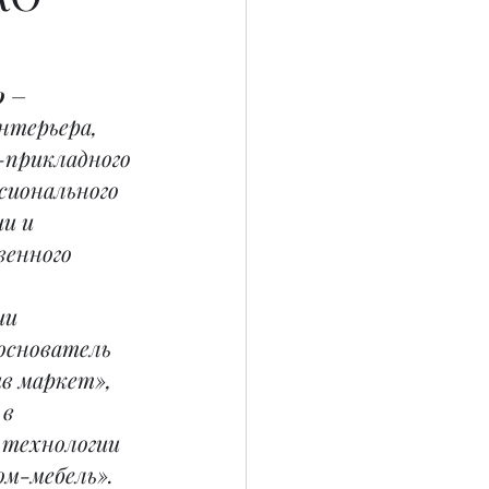
 
– 
нтерьера, 
прикладного 
сионального 
и и 
енного 
и 
основатель 
в маркет», 
в 
 технологии 
м-мебель».