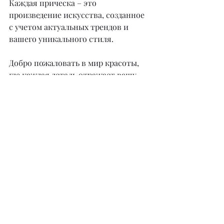
Каждая прическа – это 
произведение искусства, созданное 
с учетом актуальных трендов и 
вашего уникального стиля.
Добро пожаловать в мир красоты, 
где каждая деталь отражает вашу 
индивидуальность и ваш стиль.
С любовью,
 Be Unique
@b.s_beunique
Недавние посты
Смотреть все