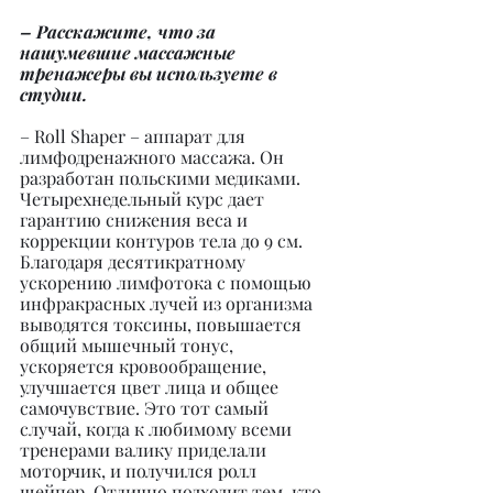
– Расскажите, что за 
нашумевшие массажные 
тренажеры вы используете в 
студии.
– Roll Shaper – аппарат для 
лимфодренажного массажа. Он 
разработан польскими медиками. 
Четырехнедельный курс дает 
гарантию снижения веса и 
коррекции контуров тела до 9 см. 
Благодаря десятикратному 
ускорению лимфотока с помощью 
инфракрасных лучей из организма 
выводятся токсины, повышается 
общий мышечный тонус, 
ускоряется кровообращение, 
улучшается цвет лица и общее 
самочувствие. Это тот самый 
случай, когда к любимому всеми 
тренерами валику приделали 
моторчик, и получился ролл 
шейпер. Отлично подходит тем, кто 