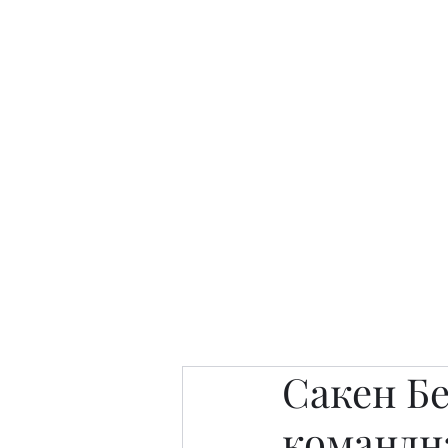
Интересно. Полезно. Модн
Главная
Публикации
People 
Сакен Бе
командна