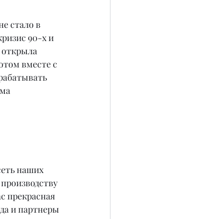
е стало в 
ризис 90-х и 
 открыла 
отом вместе с 
рабатывать 
ма 
еть наших 
 производству 
с прекрасная 
да и партнеры 