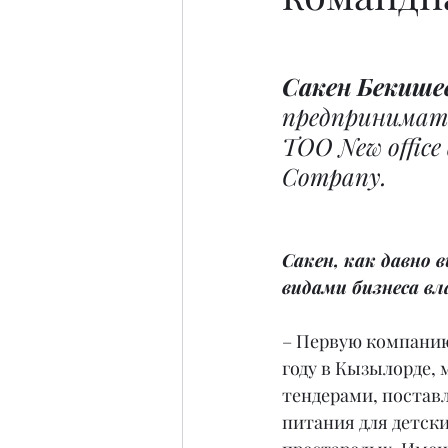
Сакен Бекише
предпринимате
ТОО New office
Company.
Сакен, как давно в
видами бизнеса вл
– Первую компанию
году в Кызылорде, 
тендерами, постав
питания для детски