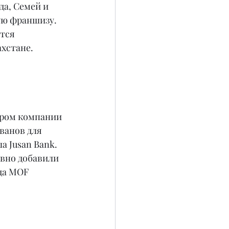
а, Семей и 
ую франшизу. 
тся 
хстане.
ром компании 
ванов для 
 Jusan Bank. 
вно добавили 
да MOF 