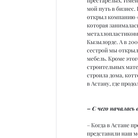
престарелых. Именн
мой путь в бизнес. 
открыл компанию «
которая занималас
металлопластиковы
Кызылорде. А в 200
сестрой мы откры
мебель. Кроме этог
строительных мате
строила дома, котт
в Астану, где прод
– С чего началась
– Когда в Астане п
представили наш м