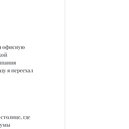
и офисную 
кой 
мпания 
ду я переехал 
столице, где 
румы 