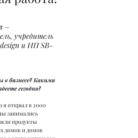
в
 – 
ль, учредитель 
 design и ИП SB-
ы в бизнесе? Какими 
адеете сегодня?
 я открыл в 2000 
мы занимались 
ляли продукты 
х домов и домов 