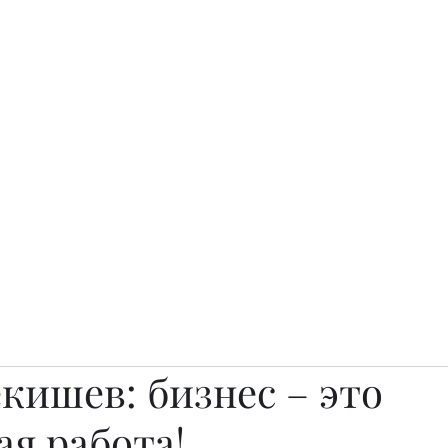
о.
Awards
TOP EXPERTS 2025
Архив журналов
Art Projects
кишев: бизнес – это
я работа!