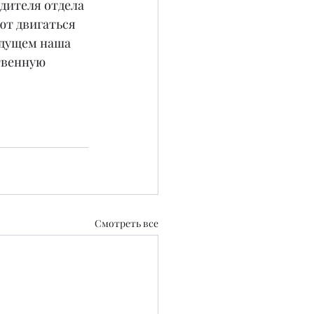
дителя отдела 
т двигаться 
удущем наша 
твенную 
Смотреть все