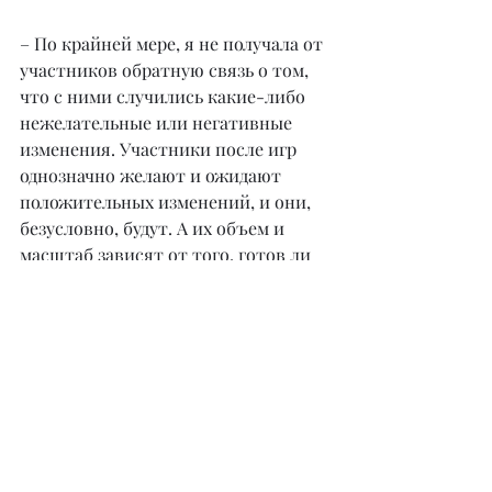
– По крайней мере, я не получала от 
участников обратную связь о том,
что с ними случились какие-либо 
нежелательные или негативные 
изменения. Участники после игр 
однозначно желают и ожидают 
положительных изменений, и они, 
безусловно, будут. А их объем и 
масштаб зависят от того, готов ли 
участник взять на себя 
ответственность и начать 
действовать после игры, а не 
просто сидеть и ждать.
– Расскажите о созданном вами 
женском клубе. С какой целью 
организовано это сообщество?