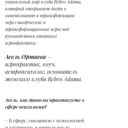
уникальный мир клуба Rebro Аdama, 
который открывает двери к 
самопознанию и трансформации 
через творческие и 
трансформационные игры под 
руководством опытного 
игропрактика.
Асель Ортаева
 – 
игропрактик, коуч, 
астропсихолог, основатель 
женского клуба Rebro Аdama.
Асель, как давно вы практикуете в 
сфере психологии?
– В сферу, связанную с психологией 
и коучингом, я пришла после 