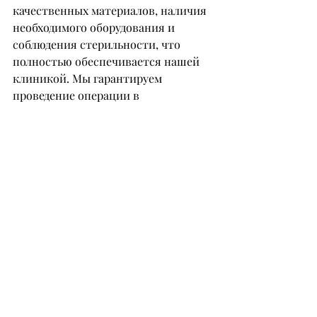
качественных материалов, наличия 
необходимого оборудования и 
соблюдения стерильности, что 
полностью обеспечивается нашей 
клиникой. Мы гарантируем 
проведение операции в 
соответствии с медицинскими 
стандартами, обеспечение 
качественного послеоперационного 
периода и наблюдения для 
минимизации рисков осложнений.
– Кто ваши главные помощники?
– Моя команда – это слаженный 
многопрофильный коллектив, 
обеспечивающий безопасность и 
эстетический результат. Она 