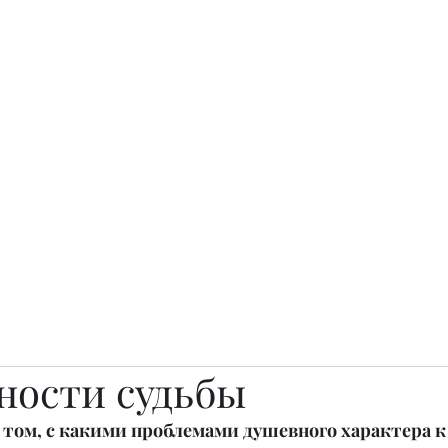
о.
Awards
TOP EXPERTS 2025
Архив журналов
Art Projects
ности судьбы
о том, с какими проблемами душевного характера к