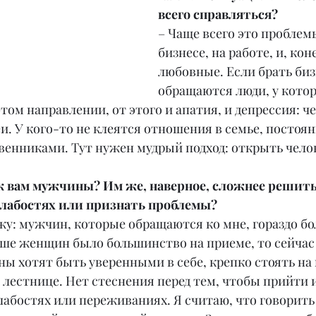
всего справляться?
– Чаще всего это проблемы
бизнесе, на работе, и, кон
любовные. Если брать бизн
обращаются люди, у котор
этом направлении, от этого и апатия, и депрессия: ч
и. У кого-то не клеятся отношения в семье, постоя
енниками. Тут нужен мудрый подход: открыть челове
 вам мужчины? Им же, наверное, сложнее решитьс
слабостях или признать проблемы?
жу: мужчин, которые обращаются ко мне, гораздо бо
ше женщин было большинство на приеме, то сейчас
 хотят быть уверенными в себе, крепко стоять на н
 лестнице. Нет стеснения перед тем, чтобы прийти и
лабостях или переживаниях. Я считаю, что говорить 