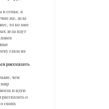
 в семье, в 
ечно же, дела 
ес, то ко мне 
ых дела идут 
еловек 
нные 
ку глаза на 
я рассказать 
льше, чем 
 мир 
огах и идти 
 рассказать о 
о своих 