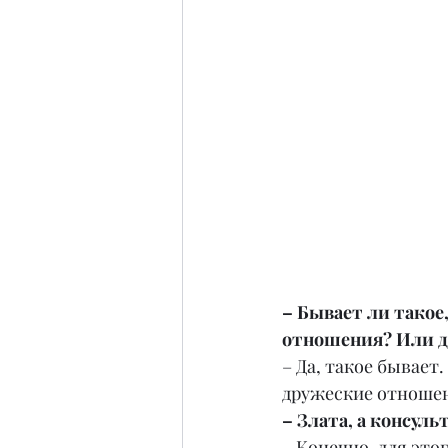
– Бывает ли такое
отношения? Или д
– Да, такое бывает
дружеские отношен
– Злата, а консул
– Конечно, для это