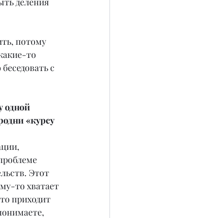
ыть деления 
ть, потому 
какие-то 
беседовать с 
у одной 
родни «курсу 
ации, 
проблеме 
льств. Этот 
му-то хватает 
-то приходит 
понимаете, 