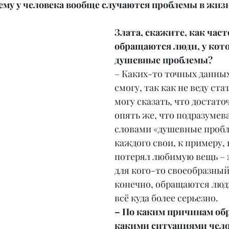
ему у человека вообще случаются проблемы в жиз
Злата, скажите, как часто
обращаются люди, у кото
душевные проблемы?
– Каких-то точных данных 
смогу, так как не веду ста
могу сказать, что достаточ
опять же, что подразумева
словами «душевные пробл
каждого свои, к примеру, 
потерял любимую вещь – 
для кого-то своеобразный 
конечно, обращаются люди
всё куда более серьезно.
– По каким причинам об
какими ситуациями чело