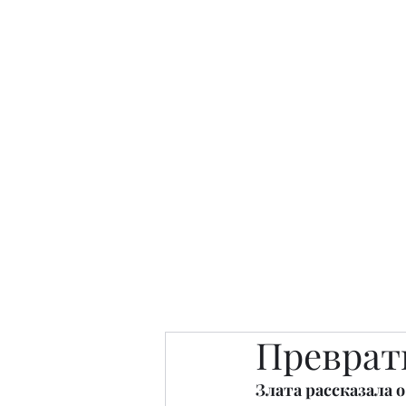
Интересно. Полезно. Модн
Главная
Публикации
People 
Преврат
Злата рассказала 