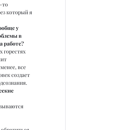
-то 
ез который я 
ообще у 
облемы в 
а работе?
х горестях 
чит 
менее, все 
век создает 
одсознания.
еские 
язываются 
 обратиться 