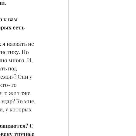
ни
. 
 к вам 
рых есть 
я назвать не 
тистику. Но 
но много. И, 
ть под 
емы»? Они у 
кто-то 
это же тоже 
удар? Ко мне, 
, у которых 
ращаются? С 
веку труднее 