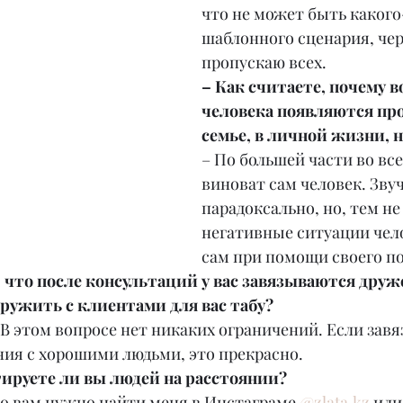
что не может быть какого
шаблонного сценария, чер
пропускаю всех.
– Как считаете, почему в
человека появляются пр
семье, в личной жизни, н
– По большей части во все
виноват сам человек. Зву
парадоксально, но, тем не 
негативные ситуации чело
сам при помощи своего п
, что после консультаций у вас завязываются друж
ружить с клиентами для вас табу?
. В этом вопросе нет никаких ограничений. Если зав
ия с хорошими людьми, это прекрасно.
ьтируете ли вы людей на расстоянии?
го вам нужно найти меня в Инстаграме 
@zlata.kz
 или