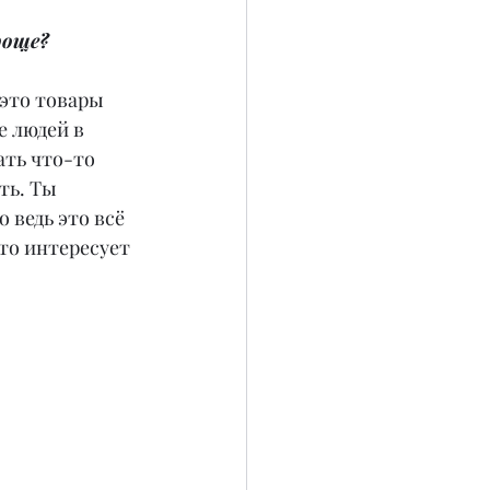
роще?
это товары 
е людей в 
ать что-то 
ть. Ты 
 ведь это всё 
то интересует 