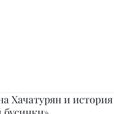
о.
Awards
TOP EXPERTS 2025
Архив журналов
Art Projects
на Хачатурян и история
й бусинки»