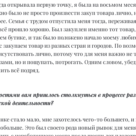
когда открывала первую точку, я была на восьмом меся
о было не просто произвести закуп товара лично, н
ее. Семья с трудом отпустила меня тогда, переживая 
всё прошло хорошо. Был закуплен именно тот товар,
оем бутике, и так было положено начало моему люби
с закупаем товар из разных стран и городов. По воз
исутствовать лично, потому что для меня важно не т
зами, но и пощупать, потрогать. Одним словом, убед
пить всё подряд.
стями вам пришлось столкнуться в процессе раз
кой деятельности?
ынке стало мало, мне захотелось чего-то большего, 
побольше. Это был своего рода новый рывок для меня
дить с наработанного места после шести лет плодот