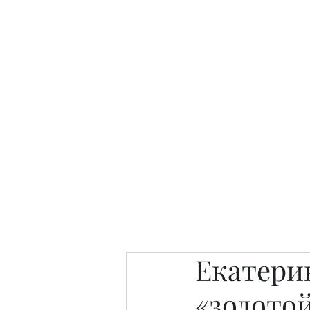
Интересно. Полезно. Модн
Главная
Публикации
People 
Екатери
«золото