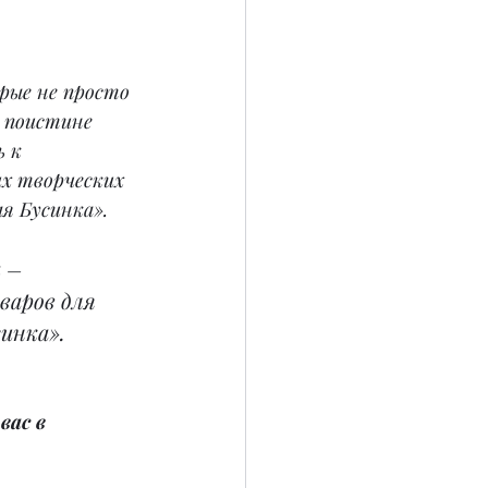
ые не просто 
 поистине 
 к 
х творческих 
ая Бусинка».
н
 – 
варов для 
инка».
вас в 