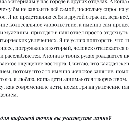
ала материалы у нас городе в других отделах. А когда
очему бы не завозить всё самой, поскольку спрос на 
. Я не представляю себя в другой отрасли, ведь всё,
мне колоссальное удовольствие, а именно сам процес
и мужчины, приходят в наш отдел просто отдохнуть
 творческих увлечениях. Я не устаю повторять, что т
цесс, погружаясь в который, человек отвлекается 
 и расслабляется. А когда в твоих руках рождаются ш
ваемое ощущение восторга. Считаю, что каждая же
лием, потому что это именно женское занятие, пом
того, я люблю, когда дети занимаются творчеством.
жу, как современные дети, несмотря на увлечение га
делием.
 для торговой точки вы участвуете лично?