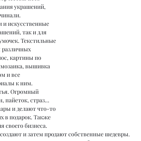
дания украшений, 
чинали. 
 и искусственные 
ашений, так и для 
умочек. Текстильные 
я различных 
лос, картины по 
 мозаика, вышивка 
м и все 
иалы к ним. 
тья. Огромный 
, пайеток, страз... 
ары и делают что-то 
х в подарок. Также 
ля своего бизнеса. 
 создают и затем продают собственные шедевры.