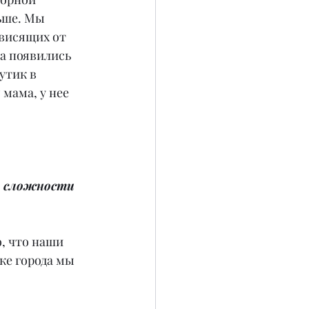
ьше. Мы 
ависящих от 
а появились 
утик в 
мама, у нее 
й сложности 
о, что наши 
ке города мы 