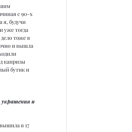
ашим 
чиная с 90-х 
 я, будучи 
и уже тогда 
 дело тоже в 
очно и вышла 
ходили 
д капризы 
лый бутик и 
 украшения и 
вышила в 17 