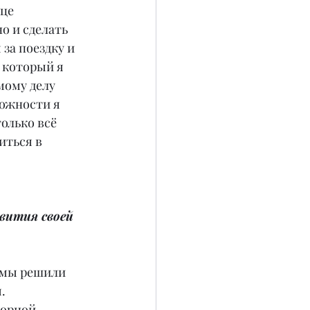
це 
о и сделать 
за поездку и 
 который я 
мому делу 
можности я 
олько всё 
иться в 
вития своей 
и мы решили 
.
ворной 