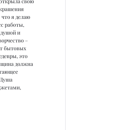
 открыла свою 
украшения 
 что я делаю 
с работы, 
 душой и 
ворчество – 
от бытовых 
едевры, это 
нщина должна 
огающее 
 Душа 
джетами, 