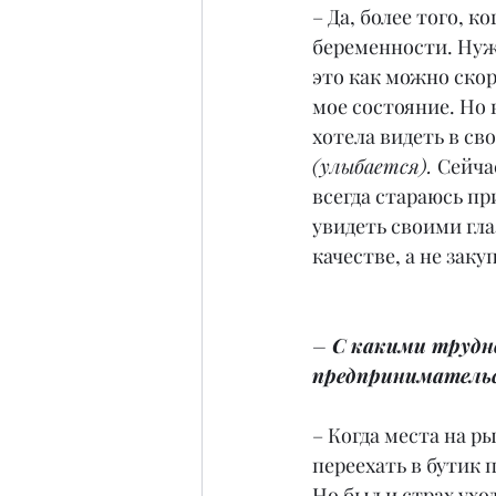
– Да, более того, 
беременности. Нужн
это как можно скор
мое состояние. Но 
хотела видеть в св
(улыбается). 
Сейча
всегда стараюсь пр
увидеть своими гла
качестве, а не заку
– 
С какими трудно
предпринимательс
– Когда места на р
переехать в бутик 
Но был и страх ухо