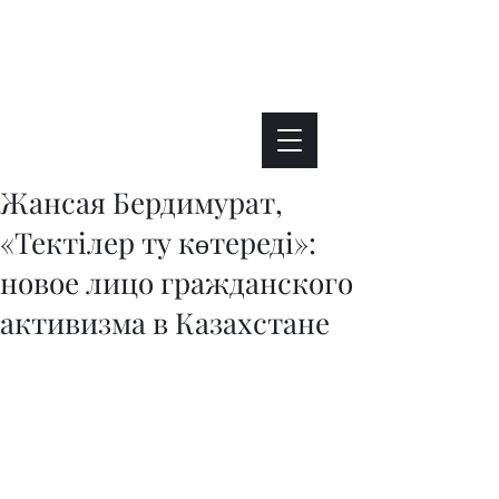
Интересно. Полезно. Модно.
Жансая Бердимурат,
«Тектілер ту көтереді»:
новое лицо гражданского
активизма в Казахстане