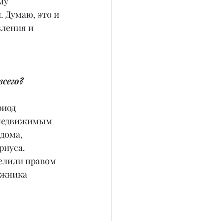
му 
 Думаю, это и 
вления и 
сего?
иод 
 недвижимым 
дома, 
риуса.
делили правом 
лжника 