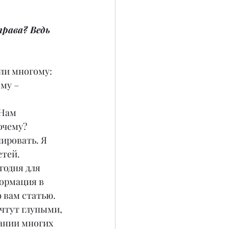
рава? Ведь 
или многому: 
му – 
Нам 
очему? 
ировать. Я 
тей. 
одня для 
ормация в 
 вам статью.
очтут глупыми, 
нании многих 