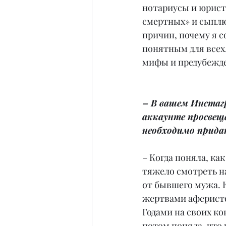
нотариусы и юрист
смертных» и сыплю
причин, почему я с
понятным для всех
мифы и предубежд
– В вашем Инстагр
аккаунте просвещ
необходимо прида
– Когда поняла, ка
тяжело смотреть н
от бывшего мужа. К
жертвами аферисто
Годами на своих ко
потом поняла, что 