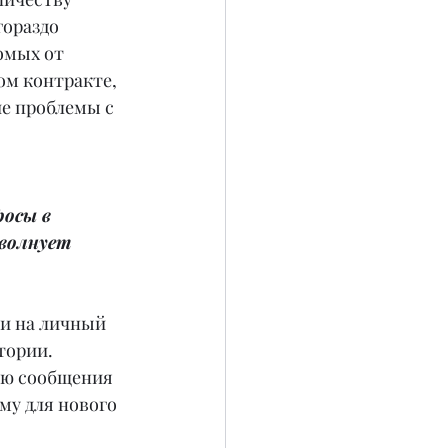
гораздо 
омых от 
ом контракте, 
ие проблемы с 
осы в 
волнует 
 и на личный 
тории. 
аю сообщения 
му для нового 