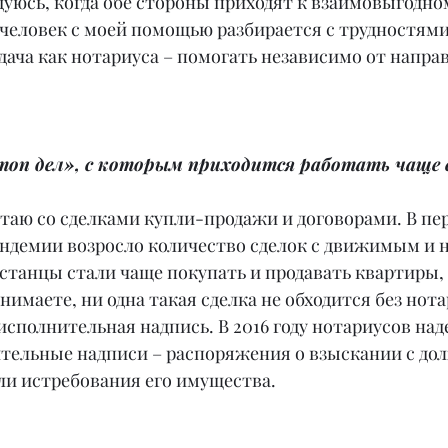
дуюсь, когда обе стороны приходят к взаимовыгодно
человек с моей помощью разбирается с трудностями.
адача как нотариуса – помогать независимо от напра
топ дел», с которым приходится работать чаще в
отаю со сделками купли-продажи и договорами. В пер
ндемии возросло количество сделок с движимым и
танцы стали чаще покупать и продавать квартиры, 
имаете, ни одна такая сделка не обходится без нота
исполнительная надпись. В 2016 году нотариусов на
тельные надписи – распоряжения о взыскании с до
и истребования его имущества.