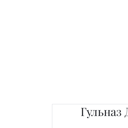
Интересно. Полезно. Модн
Главная
Публикации
People 
Гульназ