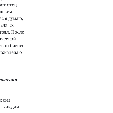
вот отец 
к кем? – 
с я думаю, 
ала, то 
тоял. После 
ической 
вой бизнес. 
пожалела о 
авлении 
х сил 
ть людям. 