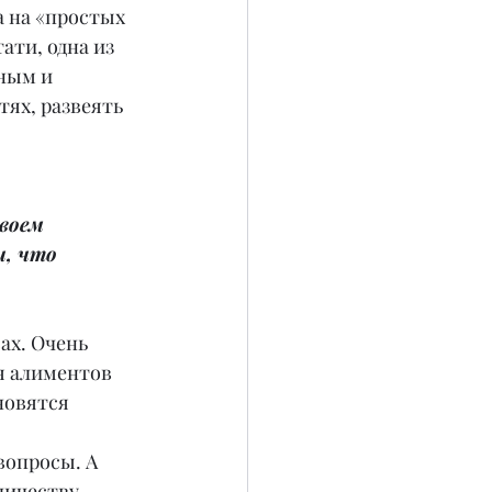
 на «простых 
ти, одна из 
ным и 
ях, развеять 
воем 
, что 
ах. Очень 
я алиментов 
новятся 
вопросы. А 
личеству 