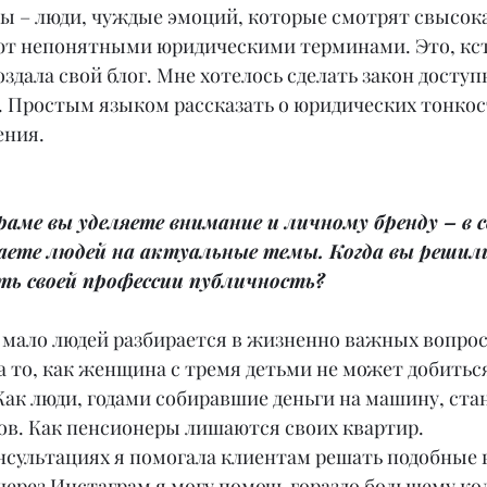
ы – люди, чуждые эмоций, которые смотрят свысока
т непонятными юридическими терминами. Это, кста
оздала свой блог. Мне хотелось сделать закон доступ
. Простым языком рассказать о юридических тонкост
ения.
аме вы уделяете внимание и личному бренду – в с
аете людей на актуальные темы. Когда вы решили
ть своей профессии публичность?
к мало людей разбирается в жизненно важных вопрос
а то, как женщина с тремя детьми не может добитьс
ак люди, годами собиравшие деньги на машину, ста
в. Как пенсионеры лишаются своих квартир.
нсультациях я помогала клиентам решать подобные 
через Инстаграм я могу помочь гораздо большему ко