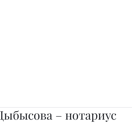
о.
Awards
TOP EXPERTS 2025
Архив журналов
Art Projects
 Дыбысова – нотариус