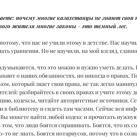
маете: почему многие казахстанцы не знают свои п
ового жителя многие законы 
– 
это темный лес.
 потому, что нас не учили этому в детстве. Нас науч
ать уравнения. Но не научили, на мой взгляд, главно
адумываются, что это можно и нужно уметь делать. 
вают о наших обязанностях, но никогда о правах. П
ом, который знает свои права, не так легко манипул
телей: разбирайтесь в своих правах и учите этому де
цию, кодексы, читайте авторитетные источники. Сег
и в библиотеку и сидеть там часами. Сейчас вся инф
 Вы можете найти любой кодекс и прочитать нужную
 том, что люди боятся спрашивать. Боятся, что их с
о-то не знать. Боятся нотариусов, потому что в соз