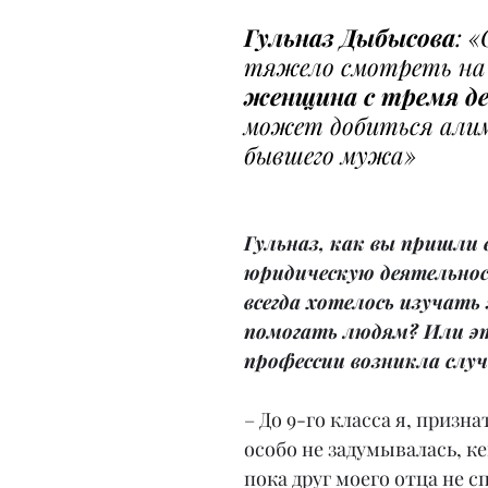
Гульназ Дыбысова
: «
тяжело смотреть на 
женщина с тремя д
может добиться али
бывшего мужа»
Гульназ, как вы пришли 
юридическую деятельнос
всегда хотелось изучать 
помогать людям? Или эт
профессии возникла слу
– До 9-го класса я, призна
особо не задумывалась, ке
пока друг моего отца не с