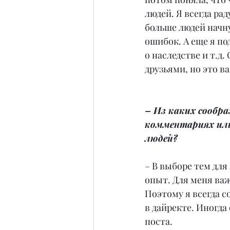
людей. Я всегда рад
больше людей начну
ошибок. А еще я по
о наследстве и т.д
друзьями, но это в
– Из каких сообр
комментариях или
людей?
– В выборе тем для
опыт. Для меня важ
Поэтому я всегда 
в дайректе. Иногда
поста.