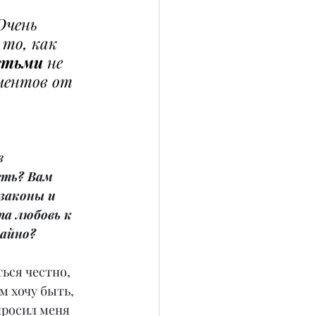
Очень 
то, как 
етьми
 не 
ментов от 
в 
ть? Вам 
законы и 
а любовь к 
чайно?
ться честно, 
м хочу быть, 
просил меня 