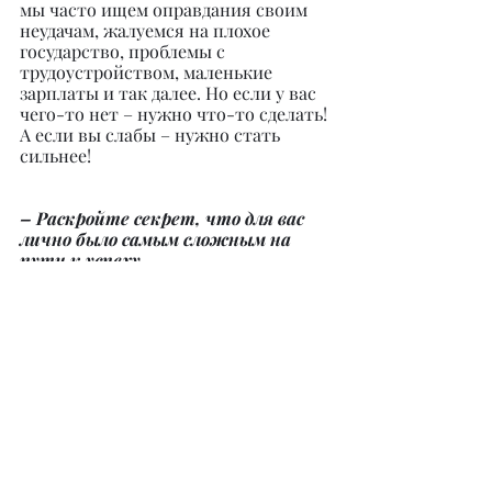
мы часто ищем оправдания своим 
неудачам, жалуемся на плохое 
государство, проблемы с 
трудоустройством, маленькие 
зарплаты и так далее. Но если у вас 
чего-то нет – нужно что-то сделать! 
А если вы слабы – нужно стать 
сильнее!
– Раскройте секрет, что для вас 
лично было самым сложным на 
пути к успеху.
– Самым сложным для меня было 
изучить новый город и завести 
новые знакомства. Очень многие 
люди входят в зону комфорта и на 
этом останавливаются, но это не 
про меня, я не боюсь трудностей, 
ведь для того чтобы воплотить в 
жизнь смелые мечты, придется 
делать то, что вы никогда не делали. 
Не все пути к цели одинаковы. 