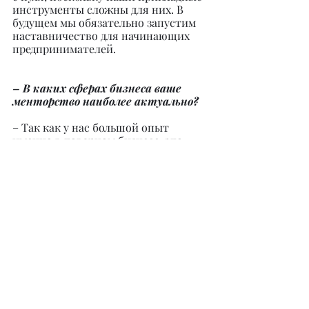
инструменты сложны для них. В 
будущем мы обязательно запустим 
наставничество для начинающих 
предпринимателей.
– В каких сферах бизнеса ваше 
менторство наиболее актуально?
– Так как у нас большой опыт 
именно в товарном бизнесе, это 
наиболее актуально в товарном 
сегменте. Примером может служить 
бизнес, связанный с одеждой, 
обувью, аксессуарами, игрушками, 
косметикой и так далее. Наши 
ученики являются нашими 
покупателями, потому что 
посещают наши магазины, видят 
уровень обслуживания, ведения 
Instagram, автоматизацию. Наши 
клиенты больше приходят из-за 
нашего видения бизнеса. Я считаю, 