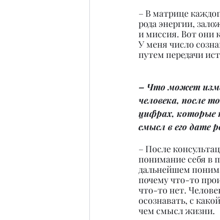
– В матрице каждог
рода энергии, зало
и миссия. Вот они к
У меня число созна
путем передачи ис
– Что может изм
человека, после то
цифрах, которые 
смысл в его дате 
– После консульта
понимание себя в п
дальнейшем понима
почему что-то прои
что-то нет. Челове
осознавать, с какой
чем смысл жизни.