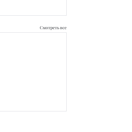
Смотреть все
0.2020 г.
 СМИ №KZ39VPY00129889 от 22.09.2025 г.