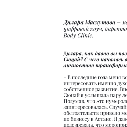
Дилара Масхутова – 
м
цифровой коуч, директор
Body Clinic.
Д
илара, как давно вы по
Сюцай? С чего началась 
личностная трансформ
– В последние года меня в
интересовать именно духо
собственное развитие. Вп
Сюцай я услышала пару лет
Подумав, что это нумероло
заинтересовалась. Случай
обстоятельств привело ме
по бизнесу в Астане. Я даж
подозревала, что мероприя