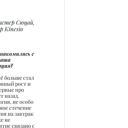
астер Сюцай, 
 Kinesio 
знакомились с 
ваша 
ация?
сё больше стал 
вный рост и 
ервые про 
 назад. 
гия, не особо 
ное стечение 
ня на завтрак 
е не 
тие связано с 