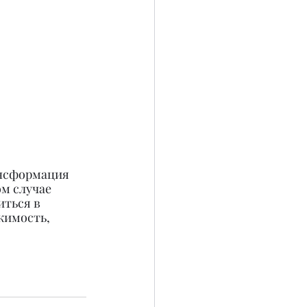
ансформация 
ом случае 
ться в 
жимость, 