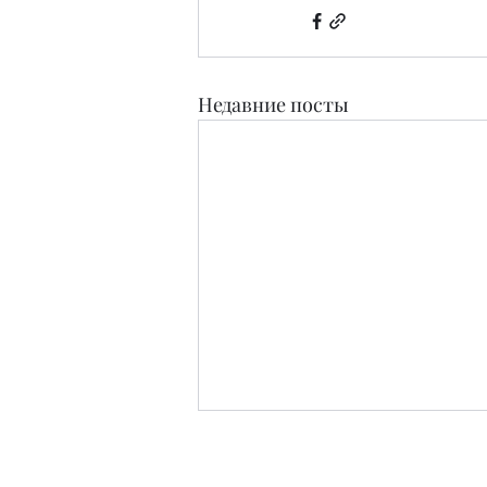
Недавние посты
Издательство
Журнал Teens and People свидетельство о п