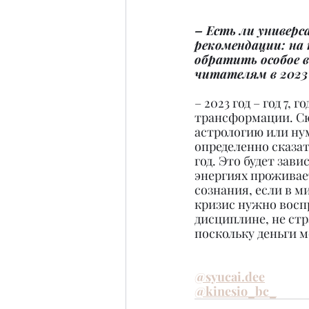
– Есть ли универс
рекомендации: на 
обратить особое 
читателям в 2023 
– 2023 год – год 7, г
трансформации. Сю
астрологию или нум
определенно сказать
год. Это будет завис
энергиях проживает
сознания, если в м
кризис нужно восп
дисциплине, не стр
поскольку деньги м
@syucai.dee
@kinesio_bc_