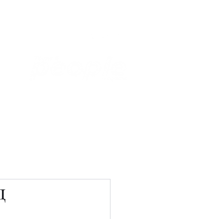
Связаться с нами
Фотостудия
д