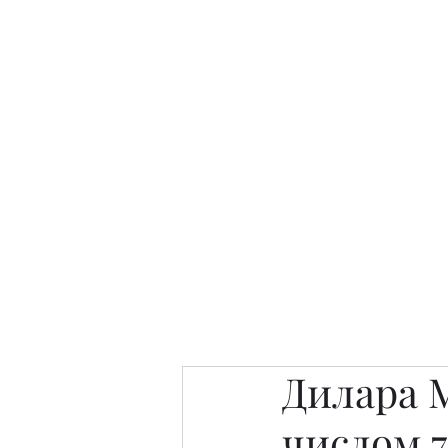
Интересно. Полезно. Модн
Главная
Публикации
People 
Дилара М
числом 7