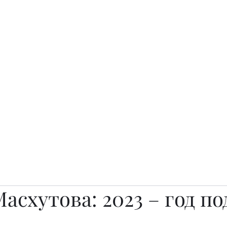
о.
Awards
TOP EXPERTS 2025
Архив журналов
Art Projects
асхутова: 2023 – год по