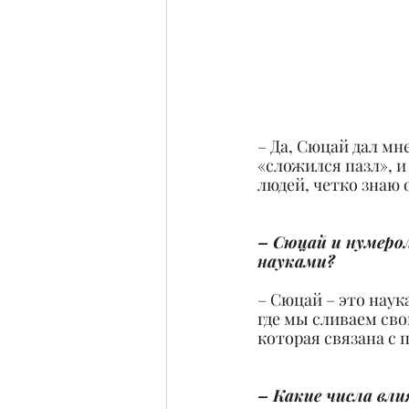
– Да, Сюцай дал мн
«сложился пазл», и
людей, четко знаю
– Сюцай и нумеро
науками?
– Сюцай – это наук
где мы сливаем сво
которая связана с 
– Какие числа вл