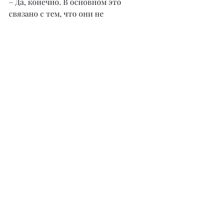
– Да, конечно. В основном это 
связано с тем, что они не 
придерживаются предоставленных 
мной рекомендаций и принципов 
кето. Моя цель – не только помочь в 
сбросе веса, но и обучить 
участников тому, как правильно 
управлять стрессом и поддерживать 
устойчивые привычки питания 
даже в сложных ситуациях.
– Когда следующий марафон?
– Следующий марафон 
запланирован на вторую половину 
января. Это станет отличным 
временем для нового этапа в жизни 
тех, кто стремится к улучшению 