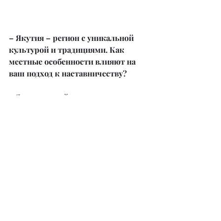
– Якутия – регион с уникальной 
культурой и традициями. Как 
местные особенности влияют на 
ваш подход к наставничеству?
– Якутия – край контрастов, где 
зимой температура –60 °C, а летом 
до +40 °C. Здесь проживает всего 
около миллиона человек, 
представляющих 138 
национальностей. Эта 
многонациональность и 
климатические условия формируют 
нашу гибкость и стойкость.
Мы в Якутии всегда обращаемся к 
традициям благодарности и 