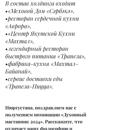
В состав холдинга входят
•«Меховой Дом «Сэрбэкэ»,
•ресторан сердечной кухни 
«Аврора»,
•«Центр Якутской Кухни 
«Махтал»,
•легендарный ресторан 
быстрого питания «Трапеза»,
•фабрика-кухня «Махтал-
Байанай»,
•сервис доставки еды 
«Трапеза-Пицца».
Нюргустана, поздравляем вас с 
получением номинации «Духовный 
наставник 2024». Расскажите, что 
отличает вашу философию и 