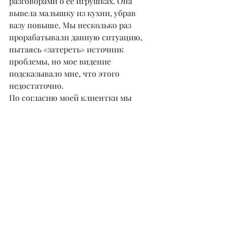
разговорами о ее игрушках. Она 
вывела малышку из кухни, убрав 
вазу повыше. Мы несколько раз 
прорабатывали данную ситуацию, 
пытаясь «затереть» источник 
проблемы, но мое видение 
подсказывало мне, что этого 
недостаточно.
По согласию моей клиентки мы 
переместились в более ранний 
период, где ей было 4 года, и 
провели работу по позитивному 
изменению ситуации: укрепили 
иммунитет, она обняла себя 
маленькую, поделилась с ней 
теплом, любовью и пообещала 
малышке, что она обязательно 
будет счастливой! Женщина 
вернулась в реальность слегка 