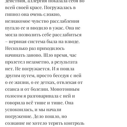
действия, аллергия показала себя во 
всей своей красе. Погружалась в 
гипноз она очень сложно, 
незнакомое чувство расслабления 
пугало ее и вводило в ужас. Она не 
могла позволить себе расслабиться 
– нервная система была на взводе. 
Несколько раз приходилось 
начинать заново. Шло время, час 
пролетел незаметно, а результата 
нет. Не погружается. И я пошла 
другим путем, просто беседуя с ней 
о ее жизни, о ее детках, отвлекая от 
сеанса и от болезни. Монотонным 
голосом я разговаривала с ней и 
говорила всё тише и тише. Она 
успокоилась, и мы начали 
погружение. Дело пошло, но 
сознание не хотело терять контроль 