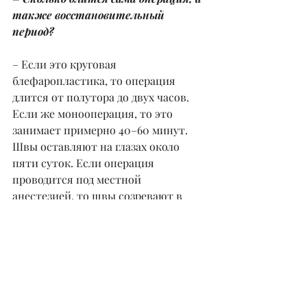
также восстановительный 
период?
– Если это круговая 
блефаропластика, то операция 
длится от полутора до двух часов. 
Если же монооперация, то это 
занимает примерно 40–60 минут. 
Швы оставляют на глазах около 
пяти суток. Если операция 
проводится под местной 
анестезией, то швы созревают в 
течение 3–6 недель. 
Восстановительный период требует 
использования различных мазей, 
которые размягчают рубец, шов и 
убирают воспаление.