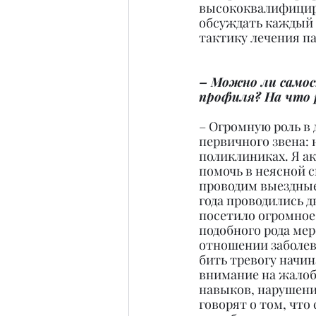
высококвалифицир
обсуждать каждый 
тактику лечения п
– Можно ли самос
профиля? На что 
– Огромную роль в
первичного звена: 
поликлиниках. Я ак
помочь в неясной с
проводим выездные 
года проводились 
посетило огромное 
подобного рода ме
отношении заболев
бить тревогу начи
внимание на жалоб
навыков, нарушения
говорят о том, что