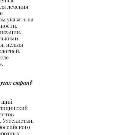
ейчас 
ля лечения 
ю 
м указать на 
ности. 
лизации. 
лькими 
, нельзя 
логией. 
сле 
».
угих стран? 
ущий 
дицинский 
ентов 
 Узбекистан, 
российского 
ародных 