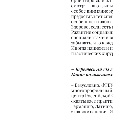
ориентировались н
смотрят на отзывы
особое внимание н
предоставляет спе
особенности забол
Здорово, если есть
Развитие социальны
специалистами и в
забывать, что каж
Иногда пациенты п
пластических хирур
– Беретесь ли вы 
Какие положитель
– Безусловно. ФГБ
многопрофильный 
центр Российской 
охватывает практич
Германию, Латвию,
здравоохранения. 