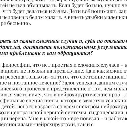
тей нельзя обманывать. Если будет больно, нужно че
, что будет делаться и зачем. Дети всё понимают, за
 человека в белом халате. А видеть улыбки маленьки
ре бесценно.
етесь за самые сложные случаи и, судя по отзыва
одителей, достигаете положительных результато
ими проблемами к вам обращаются?
 философии, что нет простых и сложных случаев – 
пациент не похожи на предыдущие. Да и как можно о
и ребенка только из-за того, что состояние пациент
ое и поэтапное лечение? Залог успеха в данном случ
ического процесса и представление о том, чем можн
ю, я часто вижу, что в нейрохирургические проб- 
офильные специалисты, которые зачастую усложня
е детей любого возраста со всем спектром нейрохиру
ухоли центральной нервной системы, гидроцефалия, 
ии черепа. Мне в какой-то мере повезло – я работа
фессионалами-нейрохирургами, так и с 