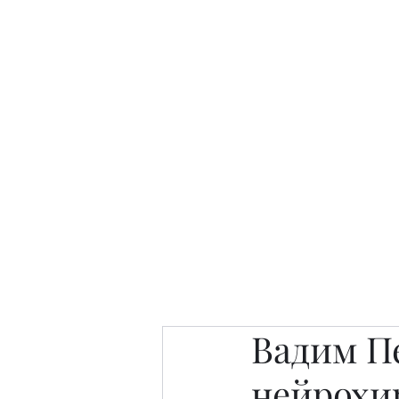
Интересно. Полезно. Модн
Главная
Публикации
People 
Вадим П
нейрохи