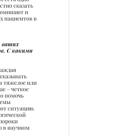
стно сказать 
поминают и 
х пациентов в 
м ваших 
в. С какими 
каждая 
тказывать 
а тяжелое или 
ае – четкое 
о помочь 
лемы 
ют ситуацию.
ргической 
пороки 
ю в научном 