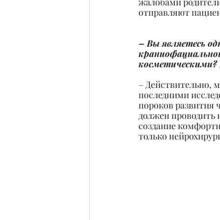
жалобами родители
отправляют пациен
– Вы являетесь од
краниофациальной
косметическими? 
– Действительно, м
последними исслед
пороков развития ч
должен проводить н
создание комфортны
только нейрохирург