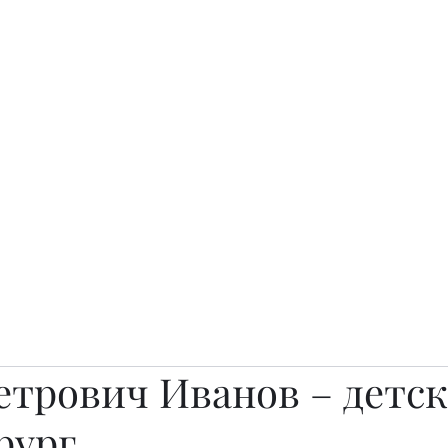
о.
Awards
TOP EXPERTS 2025
Архив журналов
Art Projects
етрович Иванов – детс
рург