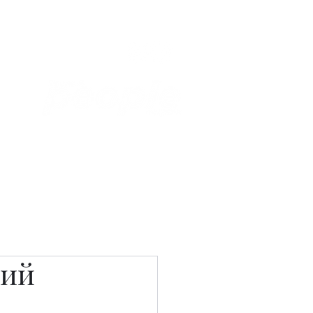
Связаться с нами
Фотостудия
кий