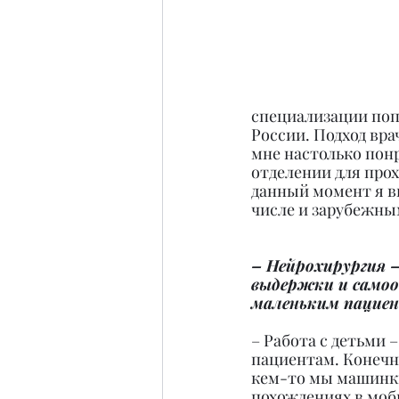
специализации попа
России. Подход вра
мне настолько понр
отделении для прох
данный момент я вы
числе и зарубежны
– Нейрохирургия –
выдержки и самооб
маленьким пацие
– Работа с детьми –
пациентам. Конечно
кем-то мы машинки 
похождениях в моби