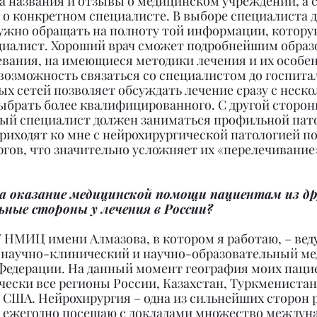
а названия и отзывы о медицинском учреждении, а с
 о конкретном специалисте. В выборе специалиста д
ужно обращать на полноту той информации, котору
циалист. Хороший врач сможет подробнейшим образо
евания, на имеющиеся методики лечения и их особен
 возможность связаться со специалистом до госпита
х сетей позволяет обсуждать лечение сразу с неско
ыбрать более квалифицированного. С другой стороны
дый специалист должен заниматься профильной пато
риходят ко мне с нейрохирургической патологией по
гов, что значительно усложняет их «перелечивание
за оказание медицинской помощи пациентам из др
ные стороны у лечения в России?
У НМИЦ имени Алмазова, в котором я работаю, – вед
научно-клинический и научно-образовательный ме
Федерации. На данный момент география моих паци
ески все регионы России, Казахстан, Туркменистан,
 США. Нейрохирургия – одна из сильнейших сторон 
Я ежегодно посещаю с докладами множество междун