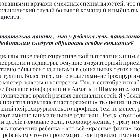
ованными врачами смежных специальностей, что п
клинический случай большой командой и выбирать
ациента.
тоятельно понять, что у ребенка есть патология
родителям следует обратить особое внимание?
 диагностике нейрохирургической патологии занима
неврологи и педиатры, ведущие амбулаторный прием 
тивно общаюсь с коллегами в социальных сетях и все
итуации. Более того, мы с коллегами-нейрохирургам
мастер-классы и конгрессы. Так, в сентябре и ноя
две большие конференции в Алматы и Шымкенте, ко
количество врачей разных специальностей. Я убежде
роприятия повышают настороженность специалисто
аний нейрохирургического профиля. Тем не менее, р
нают именно внимательные родители. Всегда стоит о
ы детей: головные боли, головокружения, утрату и
 в поведении ребенка – это всё «красные флаги», к
 с ребенком что-то происходит. Как правило, именно