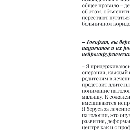
общее правило – де
об этом, объяснить
перестают пугаться
больничном коридо
– Говорят, вы бер
пациентов и их р
нейрохирургическ
– Я придерживаюсь
операция, каждый 
родителям в лечени
предстоит длительн
понимание патолог
малышу. К сожалени
вмешиваются непр
Я берусь за лечени
патологии, это оп
развития, деформац
центре как и с про