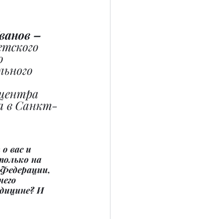
анов – 
етского 
о 
ьного 
 центра 
ва в Санкт-
о вас и 
только на 
Федерации, 
чего 
дицине? И 