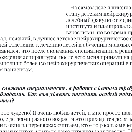
– На самом деле я никогда 
стану детским нейрохирур
лечебный факультет меди
института и планировал з
взрослыми, но во время п
л, пожалуй, в лучшее детское нейрохирургическое 
чей отделения к лечению детей и обучению молодых
авился, что после окончания специализации я решил
ождения аспирантуры, после чего меня приняли на р
полняю более 150 нейрохирургических операций в го
м пациентам.
 сложная специальность, а работа с детьми треб
ладания. Как вам удается находить особый подхо
нтам?
 это чудесно! Я очень люблю детей, и мне просто нахо
, с детками разного возраста это приходится делать
в окне на перевязках считаем, кто-то рассказывает
льных играх, кому-то дарю игрушки за мужество. Но