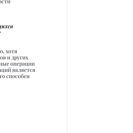
ости 
щихся 
 
, хотя 
в и других 
бные операции 
аций является 
то способен 