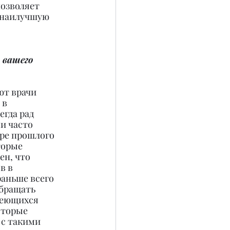
озволяет 
 наилучшую 
 вашего 
ют врачи 
в 
гда рад 
и часто 
бре прошлого 
торые 
н, что 
в в 
аньше всего 
бращать 
меющихся 
оторые 
 с такими 