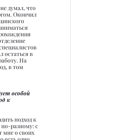
не думал, что 
гом. Окончил 
цинского 
аниматься 
рохождения 
отделение 
 специалистов 
 остаться в 
аботу. На 
д, в том 
ует особой 
д к 
дить подход к 
 по-разному: с 
 мне о своих 
 есть одно 