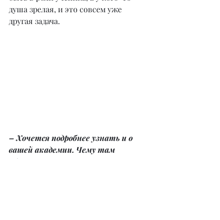
душа зрелая, и это совсем уже 
другая задача.
– Хочется подробнее узнать и о 
вашей академии. Чему там 
обучают, и как выстроена 
система занятий?
– У меня много учеников и большая 
база клиентов. Иногда я сама всё не 