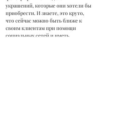
украшений, которые они хотели бы 
приобрести. И знаете, это круто, 
что сейчас можно быть ближе к 
своим клиентам при помощи 
социальных сетей и иметь 
постоянный фидбэк.
– Как вы считаете, почему в наше 
время многие девушки отдают 
больше предпочтения 
качественной бижутерии, 
нежели каким-то супердорогим 
ювелирным украшениям?
– В такие моменты сразу 
вспоминается цитата Коко Шанель: 
«Люди с хорошим вкусом носят 