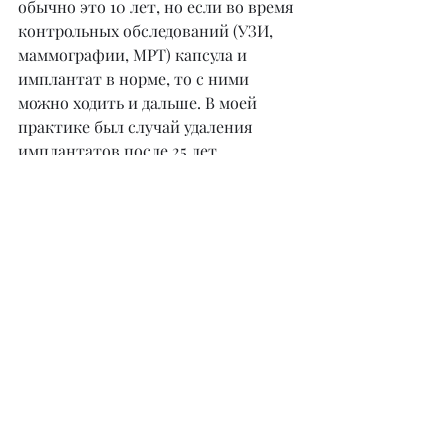
обычно это 10 лет, но если во время 
контрольных обследований (УЗИ, 
маммографии, МРТ) капсула и 
имплантат в норме, то с ними 
можно ходить и дальше. В моей 
практике был случай удаления 
имплантатов после 25 лет 
использования, так как женщина 
уже стала бабушкой, и ей тяжело 
было бегать с внуками. Удалили 
имплантаты вместе с капсулой и 
сделали подтяжку груди, капсулы 
были абсолютно нормальными, а 
имплантаты целыми. И, как потом 
сказала пациентка, «они свое 
отслужили, свою функцию 
выполнили».