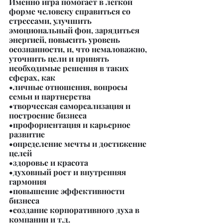
Именно игра помогает в легкой 
форме человеку справиться со 
стрессами, улучшить 
эмоциональный фон, зарядиться 
энергией, повысить уровень 
осознанности, и, что немаловажно, 
уточнить цели и принять 
необходимые решения в таких 
сферах, как
•личные отношения, вопросы 
семьи и партнерства
•творческая самореализация и 
построение бизнеса
•профориентация и карьерное 
развитие
•определение мечты и достижение 
целей
•здоровье и красота
•духовный рост и внутренняя 
гармония
•повышение эффективности 
бизнеса
•создание корпоративного духа в 
компании и т.д.