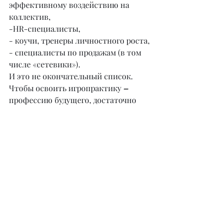
эффективному воздействию на 
коллектив,
-HR-специалисты,
- коучи, тренеры личностного роста,
- специалисты по продажам (в том 
числе «сетевики»).
И это не окончательный список. 
Чтобы освоить игропрактику 
–
профессию будущего, достаточно 
желания работать с людьми и уметь 
нестандартно решать задачи. 
Увлекаться теоретической и 
практической психологией и 
оставаться открытым для 
восприятия всего нового!
Со временем, получая опыт 
практики и работы в этой сфере, 
игропрактик вполне может 
создавать свои собственные, 