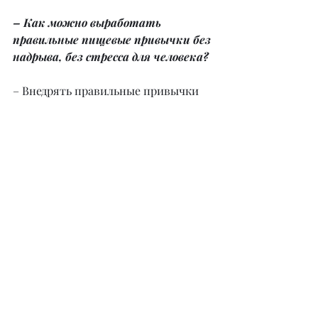
– Как можно выработать 
правильные пищевые привычки без 
надрыва, без стресса для человека?
– Внедрять правильные привычки 
нужно постепенно и безболезненно! 
При составлении рациона мы 
используем привычные и местные 
продукты, внед- ряя больше тех, 
которые необходимы для 
устранения каких-либо отклонений 
и дефицита в лабораторных 
анализах клиента. Например, мы 
можем внедрить щадящую 
клетчатку при проблемах с 
перистальтикой, качественные 
жиры и питьевой режим теплой и 
горячей воды для восстановления 