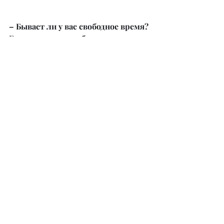
– Бывает ли у вас свободное время? 
Если да, то как любите его 
проводить?
– Я практически каждый день на 
работе. В свободное время люблю 
ходить в кино с мамой или с 
подругой. Частенько езжу в горы с 
друзьями. Иногда хочется просто 
побыть дома и посмотреть любимый 
сериал и сделать spa процедуры.
– Есть ли в планах заняться еще 
чем-нибудь?
– Да, конечно. Я бы хотела 