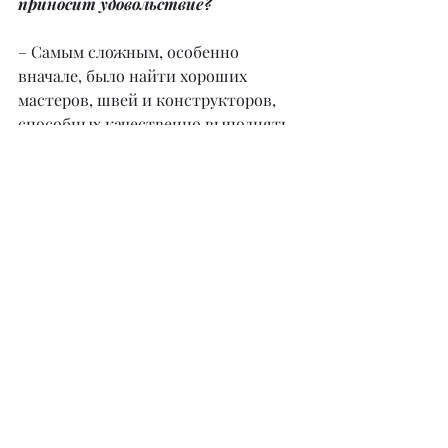
приносит удовольствие?
– Самым сложным, особенно 
вначале, было найти хороших 
мастеров, швей и конструкторов, 
способных качественно выполнять 
свою работу. Я нашла помещение, 
заплатила аренду, но все, кто 
приходил на собеседование, были не 
те, кто мне нужен. Я даже отчаялась 
и хотела завершить осуществление 
своей мечты. И тут моя сестра 
Юлия, которая со мной вместе 
развивает этот бренд, нашла 
замечательное ателье. Мы стали 
сотрудничать с этим ателье, 
вследствие чего гарантированное 
высокое качество вы можете 
увидеть по нашим изделиям. А 