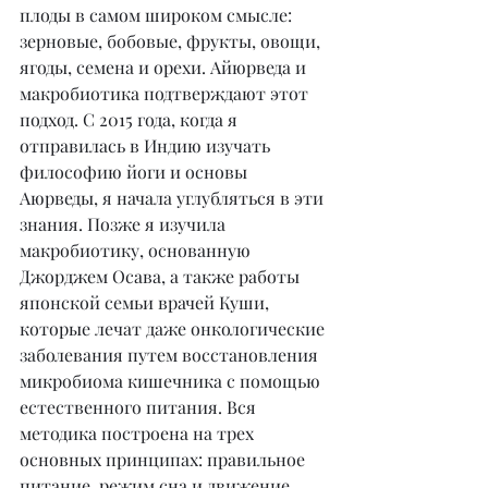
плоды в самом широком смысле: 
зерновые, бобовые, фрукты, овощи, 
ягоды, семена и орехи. Айюрведа и 
макробиотика подтверждают этот 
подход. С 2015 года, когда я 
отправилась в Индию изучать 
философию йоги и основы 
Аюрведы, я начала углубляться в эти 
знания. Позже я изучила 
макробиотику, основанную 
Джорджем Осава, а также работы 
японской семьи врачей Куши, 
которые лечат даже онкологические 
заболевания путем восстановления 
микробиома кишечника с помощью 
естественного питания. Вся 
методика построена на трех 
основных принципах: правильное 
питание, режим сна и движение. 