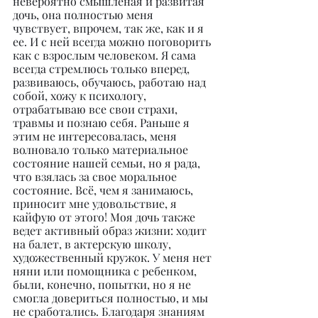
невероятно смышленая и развитая 
дочь, она полностью меня 
чувствует, впрочем, так же, как и я 
ее. И с ней всегда можно поговорить 
как с взрослым человеком. Я сама 
всегда стремлюсь только вперед, 
развиваюсь, обучаюсь, работаю над 
собой, хожу к психологу, 
отрабатываю все свои страхи, 
травмы и познаю себя. Раньше я 
этим не интересовалась, меня 
волновало только материальное 
состояние нашей семьи, но я рада, 
что взялась за свое моральное 
состояние. Всё, чем я занимаюсь, 
приносит мне удовольствие, я 
кайфую от этого! Моя дочь также 
ведет активный образ жизни: ходит 
на балет, в актерскую школу, 
художественный кружок. У меня нет 
няни или помощника с ребенком, 
были, конечно, попытки, но я не 
смогла довериться полностью, и мы 
не сработались. Благодаря знаниям 