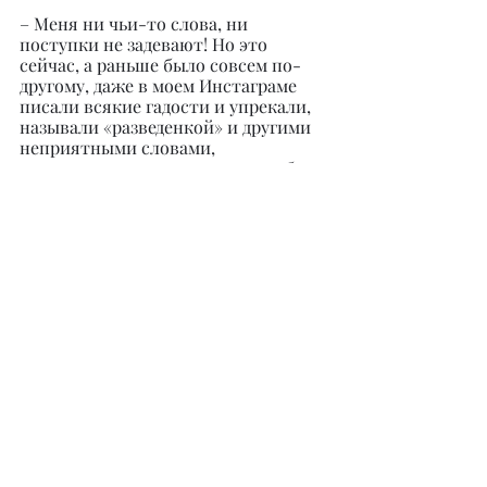
– Меня ни чьи-то слова, ни 
поступки не задевают! Но это 
сейчас, а раньше было совсем по-
другому, даже в моем Инстаграме 
писали всякие гадости и упрекали, 
называли «разведенкой» и другими 
неприятными словами, 
характеризующими мою жизнь без 
мужа. Тогда я плакала и задавалась 
вопросом: за что? Но сейчас всё 
иначе: к негативу я отношусь 
адекватно, мне абсолютно всё 
равно, кто и что скажет или 
подумает. Никто не знает, кроме 
Всевышнего, что я пережила, и 
какой у меня был путь! Я всем 
советую научиться слушать себя.
– Вы организовали обучающие 
курсы для мамочек, которые 
оказались в сложной жизненной 
ситуации. Расскажите, что это 