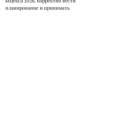
кодекса 2026, корректно вести 
планирование и принимать 
юридически грамотные решения в 
бизнесе.
Экспертный уровень
 – для тех, кто 
хочет глубже понять сложные 
разделы Налогового кодекса, 
планировать налоги и управлять 
рисками.
Мы разбираем сложные ситуации, 
спорные кейсы и стратегии защиты 
бизнеса.
Этот уровень формирует 
специалиста, который умеет 
управлять налоговой нагрузкой, а 
не просто сдавать отчеты.
Каждый уровень можно проходить 
отдельно, но вместе они дают 
максимальный эффект от 