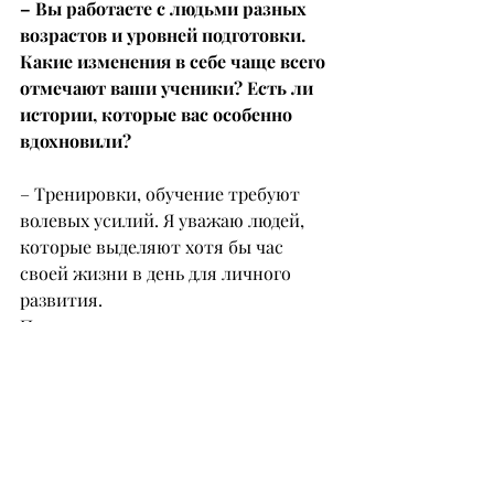
– Вы работаете с людьми разных 
возрастов и уровней подготовки. 
Какие изменения в себе чаще всего 
отмечают ваши ученики? Есть ли 
истории, которые вас особенно 
вдохновили?
– Тренировки, обучение требуют 
волевых усилий. Я уважаю людей, 
которые выделяют хотя бы час 
своей жизни в день для личного 
развития.
Проводя групповые занятия, я 
всегда вижу в зале довольные и 
недовольные лица: кому-то тяжело, 
кто-то сделал над собой усилие 
прийти, но к окончанию 
тренировки довольны все – это 
удивительно. В одну из таких 