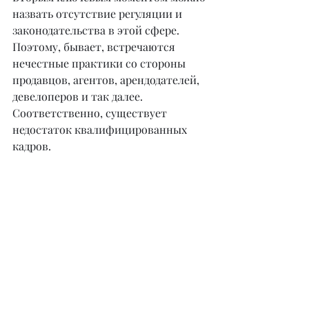
назвать отсутствие регуляции и 
законодательства в этой сфере. 
Поэтому, бывает, встречаются 
нечестные практики со стороны 
продавцов, агентов, арендодателей, 
девелоперов и так далее. 
Соответственно, существует 
недостаток квалифицированных 
кадров. 
А в-третьих, я бы назвала 
недостаточную прозрачность рынка. 
К примеру, в ОАЭ и некоторых 
других странах имеются единые 
базы, где каждая сделка 
фиксируется, и указывается 
реальная статистика по сделкам и 
стоимость, по которой сдали в 
аренду – в разрезе года или месяцев. 