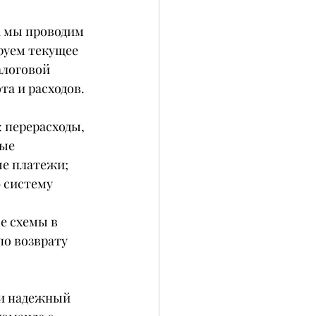
а мы проводим 
руем текущее 
алоговой 
та и расходов.
 перерасходы, 
ые 
ые платежи;
 систему 
е схемы в 
по возврату 
 и надежный 