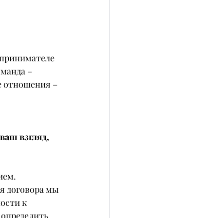
дпринимателе 
манда – 
е отношения – 
ваш взгляд, 
ием. 
я договора мы 
ости к 
определить 