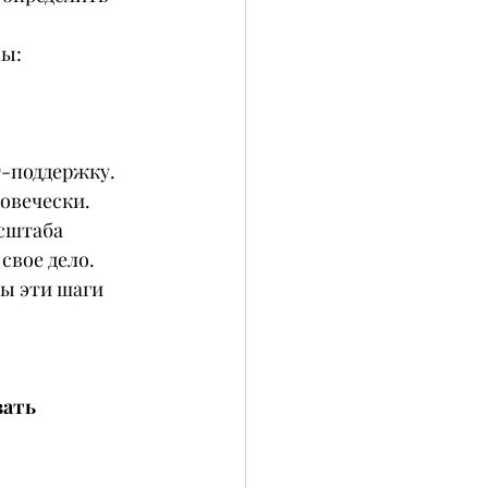
вы:
т-поддержку.
ловечески.
сштаба 
свое дело. 
ы эти шаги 
ать 