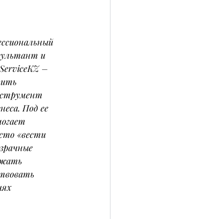
ессиональный 
сультант и 
ServiceKZ – 
тить 
нструмент 
еса. Под ее 
могает 
сто «вести 
зрачные 
ижать 
ствовать 
иях 