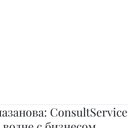
о.
Awards
TOP EXPERTS 2025
Архив журналов
Art Projects
азанова: ConsultServic
 волне с бизнесом