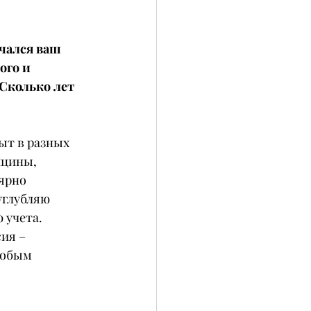
чался ваш 
ого и 
Сколько лет 
ыт в разных 
ицины, 
ярно 
глубляю 
 учета.
ия – 
собым 