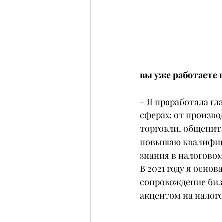
вы уже работаете 
– Я проработала гл
сферах: от произв
торговли, общепита
повышаю квалифика
знания в налогово
В 2021 году я осно
сопровождение бизн
акцентом на налого