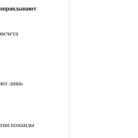
 оправдывают 
асчета 
ают лишь
итии команды 