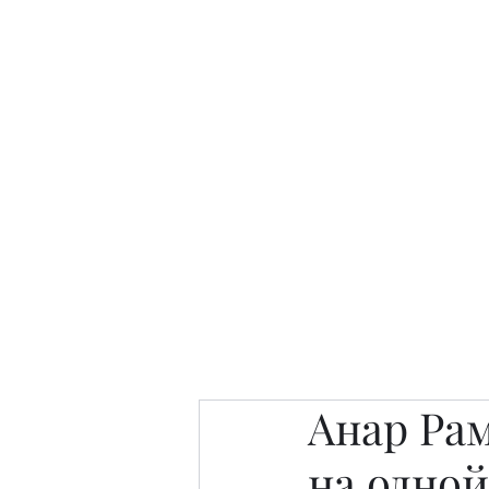
Интересно. Полезно. Модн
Главная
Публикации
People 
Анар Рам
на одной