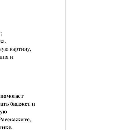
;
ва.
вую картину, 
ния и 
 помогает 
ать бюджет и 
ую 
Расскажите, 
тике.