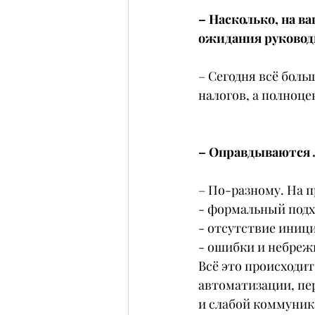
– Насколько, на в
ожидания руковод
– Сегодня всё боль
налогов, а полноц
– Оправдываются 
– По-разному. На 
- формальный подхо
- отсутствие иниц
- ошибки и небрежн
Всё это происходи
автоматизации, пе
и слабой коммуника