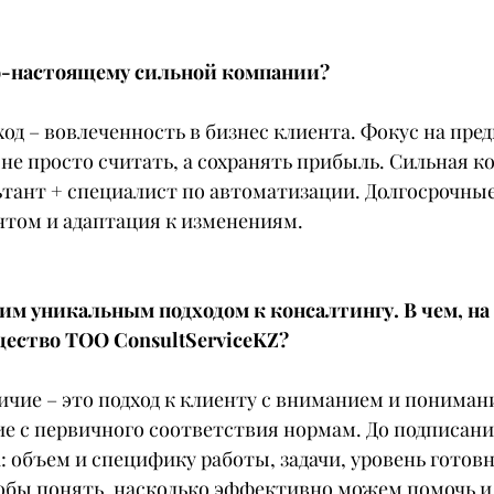
по-настоящему сильной компании?
од – вовлеченность в бизнес клиента. Фокус на пре
 не просто считать, а сохранять прибыль. Сильная ко
ьтант + специалист по автоматизации. Долгосрочны
нтом и адаптация к изменениям.
им уникальным подходом к консалтингу. В чем, на 
ество ТОО ConsultServiceKZ?
ичие – это подход к клиенту с вниманием и пониман
е с первичного соответствия нормам. До подписани
 объем и специфику работы, задачи, уровень готовн
обы понять, насколько эффективно можем помочь и 