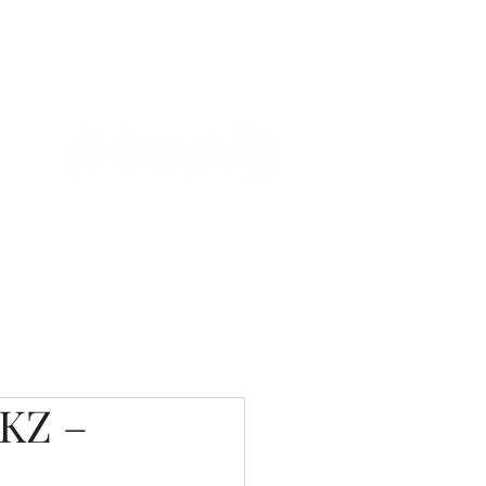
Связаться с нами
Фотостудия
eKZ –