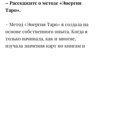
– Расскажите о методе «Энергия 
Таро».
– Метод «Энергия Таро» я создала на 
основе собственного опыта. Когда я 
только начинала, как и многие, 
изучала значения карт по книгам и 
записям, то всё равно путалась и не 
чувствовала уверенности. Со 
временем я поняла, что главное – не 
зазубрить значения, а 
прочувствовать энергию каждой 
карты. В своем обучении я учу не 
просто теории, а глубокому 
погружению: мы проживаем карту, 
ощущаем ее эмоции, разбираем, как 
она проявляется в разных сферах 
жизни. Это развивает интуицию, и 
знания остаются в теле, а не только 