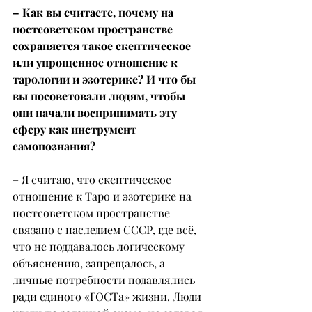
– Как вы считаете, почему на 
постсоветском пространстве 
сохраняется такое скептическое 
или упрощенное отношение к 
тарологии и эзотерике? И что бы 
вы посоветовали людям, чтобы 
они начали воспринимать эту 
сферу как инструмент 
самопознания?
– Я считаю, что скептическое 
отношение к Таро и эзотерике на 
постсоветском пространстве 
связано с наследием СССР, где всё, 
что не поддавалось логическому 
объяснению, запрещалось, а 
личные потребности подавлялись 
ради единого «ГОСТа» жизни. Люди 