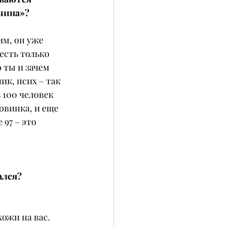
чина»?
м, он уже 
есть только 
 ты и зачем 
к, псих – так 
 100 человек 
овинка, и еще 
97 – это 
лся? 
ожи на вас. 