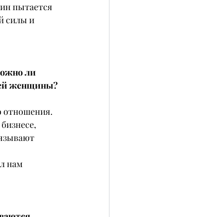
ин пытается 
й силы и 
ожно ли 
воей женщины?
о отношения.
бизнесе, 
вязывают 
л нам 
ваются 