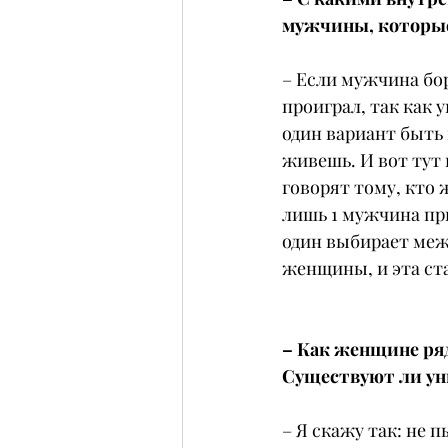
мужчины, которые
– Если мужчина бор
проиграл, так как 
один вариант быть 
живешь. И вот тут 
говорят тому, кто 
лишь 1 мужчина при
один выбирает межд
женщины, и эта ст
– Как женщине ряд
Существуют ли ун
– Я скажу так: не 