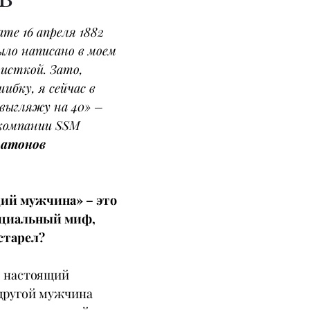
те 16 апреля 1882 
ыло написано в моем 
исткой. Зато, 
ибку, я сейчас в 
 выгляжу на 40» – 
 компании SSM 
атонов
ий мужчина» – это 
оциальный миф, 
старел?
Я настоящий 
другой мужчина 