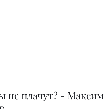
о.
Awards
TOP EXPERTS 2025
Архив журналов
Art Projects
 не плачут? - Максим
в