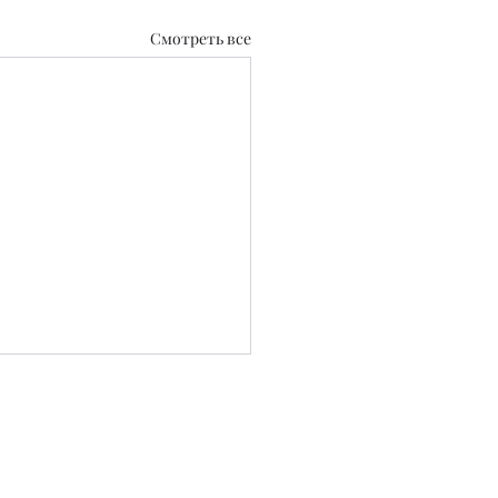
Смотреть все
0.2020 г.
 СМИ №KZ39VPY00129889 от 22.09.2025 г.
..
ных блоков несет рекламодатель.