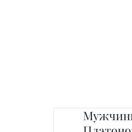
Интересно. Полезно. Модн
Главная
Публикации
People 
Мужчины
Платоно