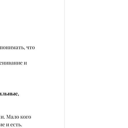
понимать, что 
енивание и 
ильные, 
и. Мало кого 
е и есть. 