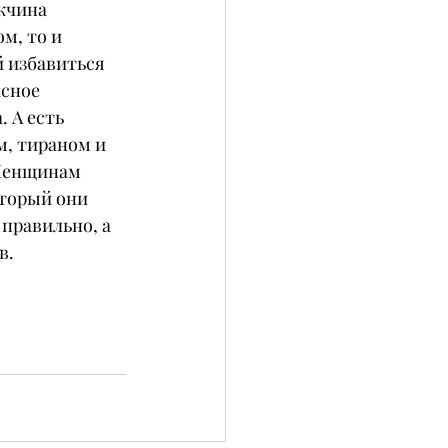
жчина 
м, то и 
 избавиться 
сное 
 А есть 
м, тираном и 
Женщинам 
торый они 
 правильно, а 
в.