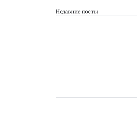
Недавние посты
Издательство
Журнал Teens and People свидетельство о п
Зарег
Редакция в материалах не дает оцен