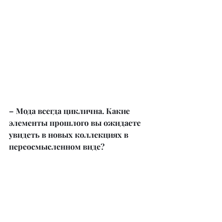
– Мода всегда циклична. Какие 
элементы прошлого вы ожидаете 
увидеть в новых коллекциях в 
переосмысленном виде?
– Да, я согласна с вами: мода 
действительно циклична. 
Возвращение отдельных элементов 
моды прошлых лет воспринимается 
современным поколением по-