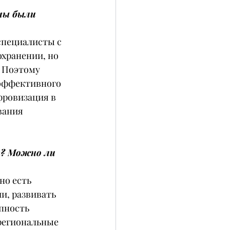
мы были 
специалисты с 
хранении, но 
 Поэтому 
эффективного 
фровизация в 
вания 
я? Можно ли 
но есть 
и, развивать 
пность 
региональные 