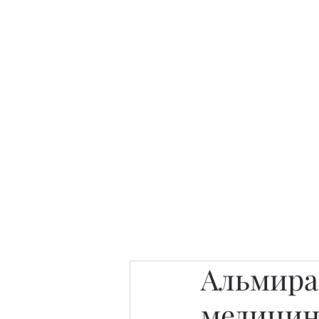
Интересно. Полезно. Модн
Главная
Публикации
People 
Альмира 
медицин