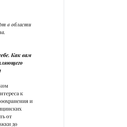
рт в области 
а.
ебе. Как вам 
вляющего 
 
ком 
нтереса к 
оохранения и 
ицинских 
ть от 
жки до 