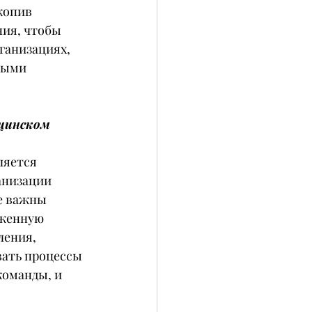
копив 
ия, чтобы 
ганизациях, 
ными 
цинском 
ляется 
анизации 
е важны 
аженную 
ления, 
ать процессы 
команды, и 