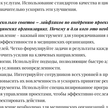
 к услугам. Использование стандартов качества и ц
значительно ускорить эти улучшения.
сколько советов – лайфхаков по внедрению проек
цинских организациях. Почему и для кого это нео
авление – важный инструмент для упорядочивания п
эффективности в медицинских организациях.
лей. Четко формулируйте задачи и результаты каждо
точить усилия на ключевых направлениях.
логии. Используйте подходы, позволяющие быстро а
в условиях неопределенности.
анды. Интегрируйте сотрудников всех уровней в про
 повысить их вовлеченность и ускорить принятие ре
рументы. Используйте специализированное прогр
ля управления проектами, чтобы эффективно отсле
ректировать действия.
авление необходимо для медицинских организаций л