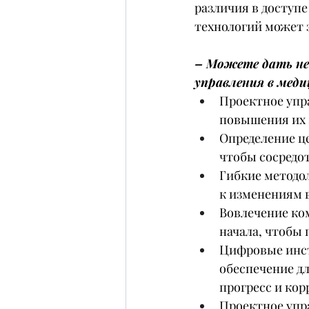
различия в доступе
технологий может 
– Можете дать не
управления в меди
Проектное упр
повышения их 
Определение це
чтобы сосредо
Гибкие методо
к изменениям 
Вовлечение ком
начала, чтобы
Цифровые инст
обеспечение д
прогресс и кор
Проектное упр