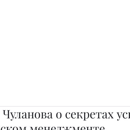
о.
Awards
TOP EXPERTS 2025
Архив журналов
Art Projects
Чуланова о секретах ус
ском менеджменте