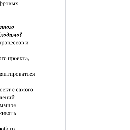
ифровых 
тного 
бходимо?
роцессов и 
го проекта, 
даптироваться 
ект с самого 
шений.
аммное 
живать 
юбого 