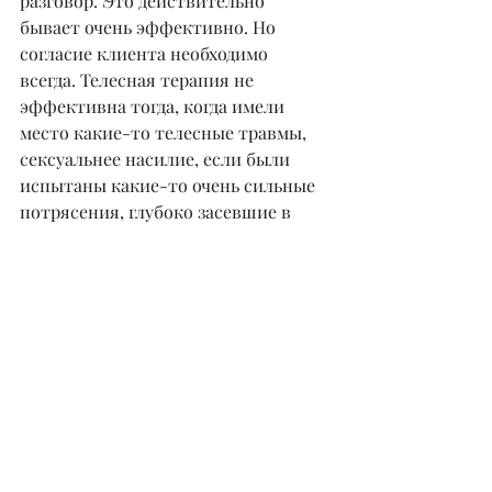
разговор. Это действительно 
бывает очень эффективно. Но 
согласие клиента необходимо 
всегда. Телесная терапия не 
эффективна тогда, когда имели 
место какие-то телесные травмы, 
сексуальнее насилие, если были 
испытаны какие-то очень сильные 
потрясения, глубоко засевшие в 
теле, – в таком случае работать с 
телом нельзя. Поэтому при наличии 
таких моментов в первые месяцы 
терапии нежелательно 
использовать вообще телесную 
психотерапию.
– Как выбрать телесного 
терапевта?