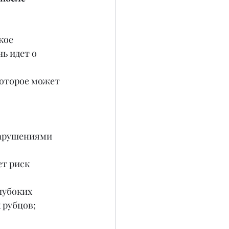
кое 
ь идет о 
оторое может 
нарушениями 
т риск 
лубоких 
 рубцов;
 