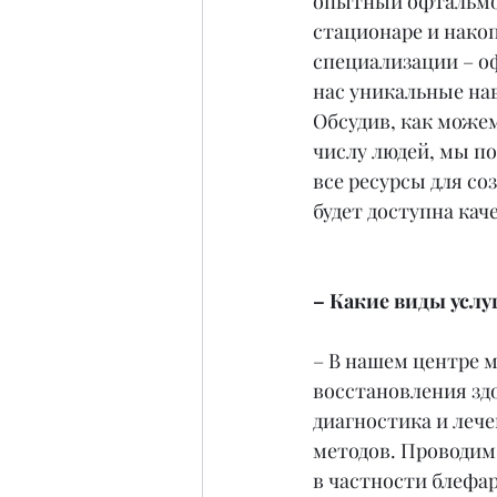
опытный офтальмол
стационаре и накоп
специализации – о
нас уникальные нав
Обсудив, как може
числу людей, мы пон
все ресурсы для соз
будет доступна ка
– Какие виды услу
– В нашем центре м
восстановления здо
диагностика и леч
методов. Проводим
в частности блефар