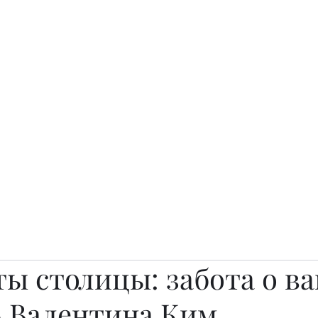
о.
Awards
TOP EXPERTS 2025
Архив журналов
Art Projects
ты столицы: забота о в
– Валентина Ким