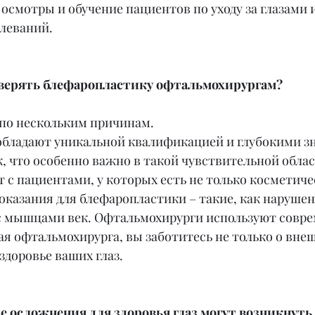
смотры и обучение пациентов по уходу за глазами и
леваний.
оверять блефаропластику офтальмохирургам?
 по нескольким причинам.
бладают уникальной квалификацией и глубокими з
к, что особенно важно в такой чувствительной облас
 с пациентами, у которых есть не только косметичес
казания для блефаропластики – такие, как нарушен
с мышцами век. Офтальмохирурги используют совр
я офтальмохирурга, вы заботитесь не только о внеш
 здоровье ваших глаз.
 осложнения для здоровья глаз могут возникнуть 