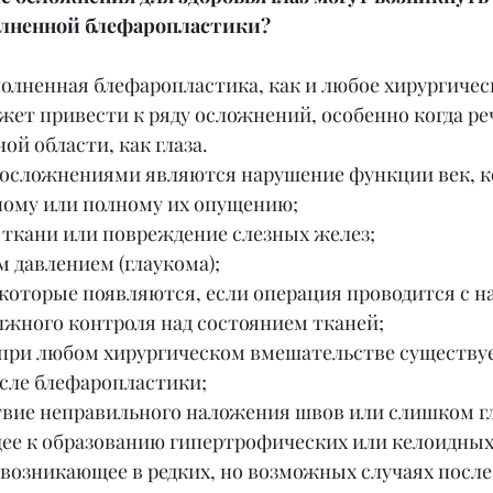
лненной блефаропластики?
олненная блефаропластика, как и любое хирургичес
ет привести к ряду осложнений, особенно когда реч
ой области, как глаза. 
осложнениями являются нарушение функции век, к
ному или полному их опущению;
 ткани или повреждение слезных желез;
 давлением (глаукома);
 которые появляются, если операция проводится с 
лжного контроля над состоянием тканей;
 при любом хирургическом вмешательстве существуе
сле блефаропластики;
твие неправильного наложения швов или слишком г
щее к образованию гипертрофических или келоидных
возникающее в редких, но возможных случаях после