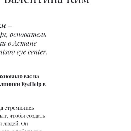
им
 – 
г, основатель 
ки в Астане 
tsov eye center.
хновило вас на 
клиники EyeHelp в 
да стремились 
ыт, чтобы создать 
я людей. Он 