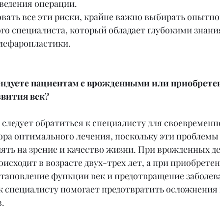
ведения операции.
ать все эти риски, крайне важно выбирать опытног
о специалиста, который обладает глубокими знания
лефаропластики.
ендуете пациентам с врожденными или приобрете
звития век?
следует обратиться к специалисту для своевременн
ора оптимального лечения, поскольку эти проблемы 
ять на зрение и качество жизни. При врожденных д
исходит в возрасте двух-трех лет, а при приобрете
тановление функции век и предотвращение заболева
к специалисту помогает предотвратить осложнения 
.