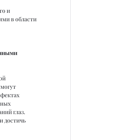
о и 
ми в области 
нными 
ой 
могут 
ефектах 
нных 
ний глаз. 
и достичь 