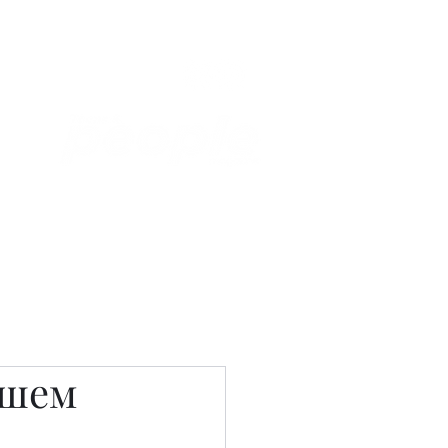
Связаться с нами
Фотостудия
ашем