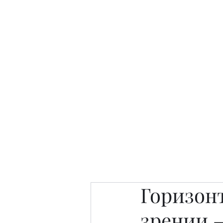
Интересно. Полезно. Модн
Главная
Публикации
People 
Горизон
зрении 