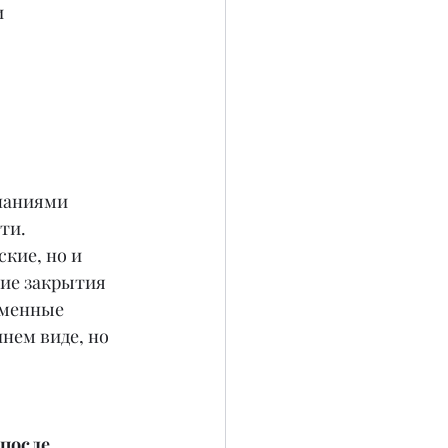
 
наниями 
ти.
кие, но и 
ие закрытия 
еменные 
нем виде, но 
после 