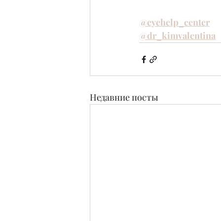
@eyehelp_center
@dr_kimvalentina
Недавние посты