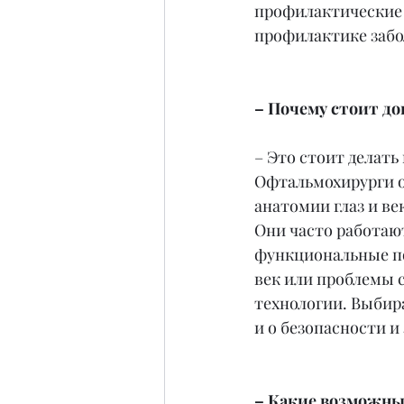
профилактические о
профилактике забо
– Почему стоит д
– Это стоит делать
Офтальмохирурги о
анатомии глаз и ве
Они часто работают
функциональные по
век или проблемы 
технологии. Выбира
и о безопасности и
– Какие возможные