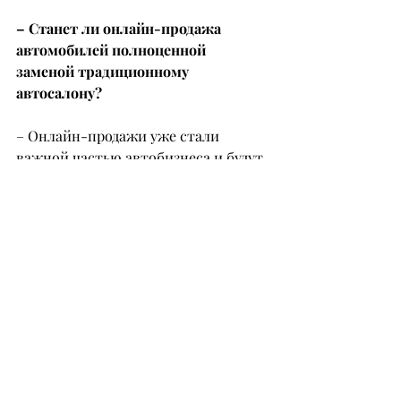
– Станет ли онлайн-продажа 
автомобилей полноценной 
заменой традиционному 
автосалону?
– Онлайн-продажи уже стали 
важной частью автобизнеса и будут 
активно развиваться. Людям удобно 
выбирать автомобиль 
дистанционно, смотреть обзоры, 
получать отчеты и даже оформлять 
сделки онлайн. Но полностью 
заменить традиционный автосалон, 
на мой взгляд, они в ближайшее 
время не смогут. Покупка 
автомобиля – это крупное решение, 
и многим важно лично увидеть 
машину, провести тест-драйв, 