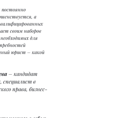
 постоянно 
ршенствуется, а 
квалифицированных 
ает своим наборов 
 необходимых для 
требностей 
нный юрист – какой 
ева
 – кандидат 
, специалист в 
кого права, бизнес-