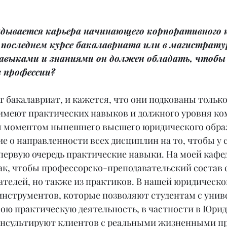
адывается карьера начинающего корпоративного 
 последнем курсе бакалавриата или в магистратур
авыками и знаниями он должен обладать, чтобы 
в профессии?
 бакалавриат, и кажется, что они подкованы только
 имеют практических навыков и должного уровня ко
 моментом нынешнего высшего юридического обра
е о направленности всех дисциплин на то, чтобы у 
ервую очередь практические навыки. На моей кафедр
ак, чтобы профессорско-преподавательский состав с
ателей, но также из практиков. В нашей юридическо
инструментов, которые позволяют студентам с унив
вою практическую деятельность, в частности в Юрид
консультируют клиентов с реальными жизненными п