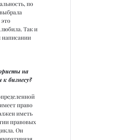
альность, по 
 выбрала 
это 
любила. Так и 
и написании 
юристы на 
 к бизнесу?
определенной 
имеет право 
олжен иметь 
тии правовых 
икла. Он 
рпоративная 