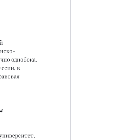
 
й 
анско-
чно однобока. 
ссии, в 
равовая 
ы 
университет, 