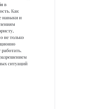
я в 
сть. Как 
 навыки и 
лениям 
ристу, 
 не только 
ационно 
 работать. 
 разрешением 
лых ситуаций 