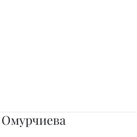
о.
Awards
TOP EXPERTS 2025
Архив журналов
Art Projects
 Омурчиева