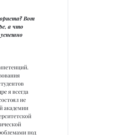
юриста? Вот 
е, а что 
успешно 
 
мпетенций. 
зования 
студентов 
е я всегда 
остоял не 
й академии 
ерситетской 
ической 
роблемами под 