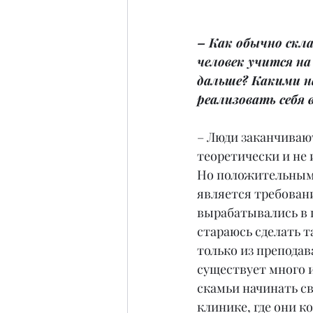
– Как обычно скл
человек учится на
дальше? Какими н
реализовать себя 
– Люди заканчивают
теоретически и не
Но положительным
является требовани
вырабатывались в п
стараюсь сделать т
только из преподав
существует много 
скамьи начинать с
клинике, где они 