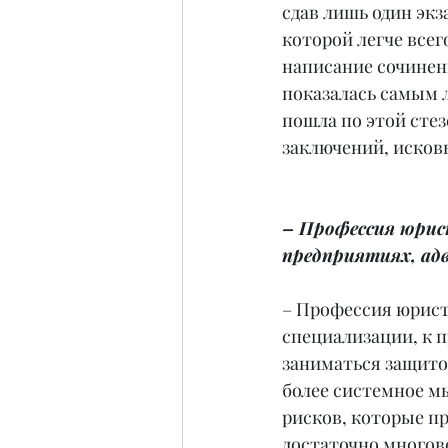
сдав лишь один экз
которой легче всего
написание сочинен
показалась самым л
пошла по этой стез
заключений, исков
– Профессия юрис
предприятиях, ад
– Профессия юриста
специализации, к 
заниматься защито
более системное мы
рисков, которые п
достаточно многов