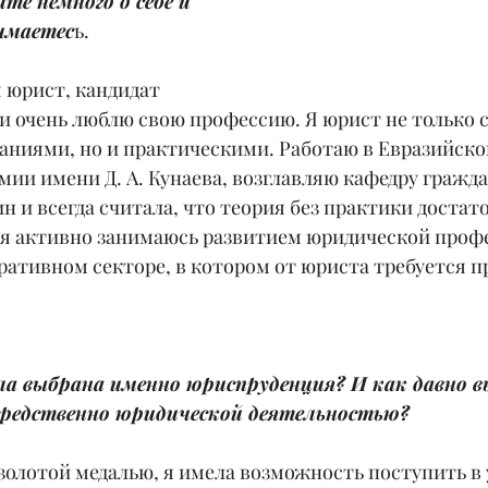
те немного о себе и 
имаетес
ь.
 юрист, кандидат 
и очень люблю свою профессию. Я юрист не только с
аниями, но и практическими. Работаю в Евразийско
ии имени Д. А. Кунаева, возглавляю кафедру гражд
 и всегда считала, что теория без практики достато
я активно занимаюсь развитием юридической профе
ративном секторе, в котором от юриста требуется п
.
ла выбрана именно юриспруденция? И как давно в
средственно юридической деятельностью?
золотой медалью, я имела возможность поступить в 