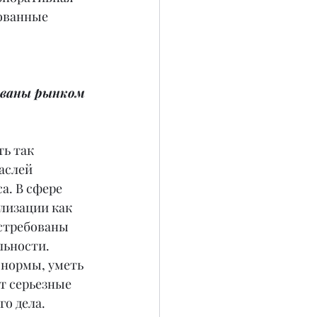
ованные 
ованы рынком 
ь так 
аслей 
а. В сфере 
лизации как 
остребованы 
ьности. 
нормы, уметь 
т серьезные 
о дела.