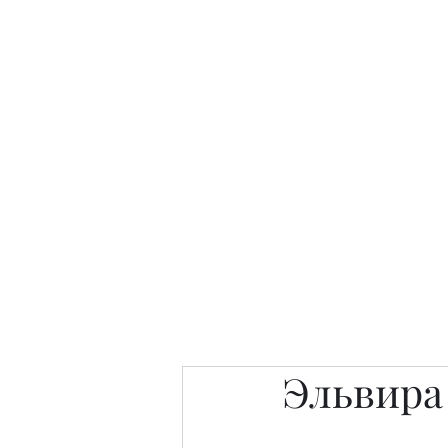
Интересно. Полезно. Модн
Главная
Публикации
People 
Эльвира