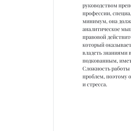
руководством препо
профессии, специа
минимум, она долж
аналитическое мыш
правовой действите
который оказывает
владеть знаниями 
подкованным, иметь
Сложность работы ю
проблем, поэтому 
и стресса.