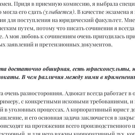
амен. Придя в приемную комиссию, я выбрала специ
 могла его сдать 
(улыбается)
. В качестве экзамена я
ия для поступления на юридический факультет. Мне 
егким путем, потому что писать сочинения я всегда 
е. А моя любовь к сочинениям очень пригодилась пр
ых заявлений и претензионных документов.
та достаточно обширная, есть юрисконсульты, 
вокаты. В чем различия между ними в применении
 очень разносторонняя. Адвокат всегда работает в 
примеру, с конкретными исковыми требованиями, и 
й в уголовных процессах. А корпоративный юрист д
шление, и его основная задача заключается в закры
роисходят на протяжении всего производственного ц
екторный, и для него важны корпоративный дух, ко