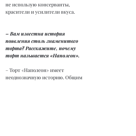
не использую консерванты, 
красители и усилители вкуса.
– Вам известна история 
появления столь знаменитого 
торта? Расскажите, почему 
торт называется «Наполеон».
– Торт «Наполеон» имеет 
неоднозначную историю. Общим 
знаменателем всех версий является 
та или иная причастность к этому 
десерту французского императора 
Наполеона Бонапарта. По одной из 
них, впервые этот десерт довелось 
попробовать в начале ХХ века на 
100-летнюю годовщину побега 
Наполеона из России. Пирожное из 