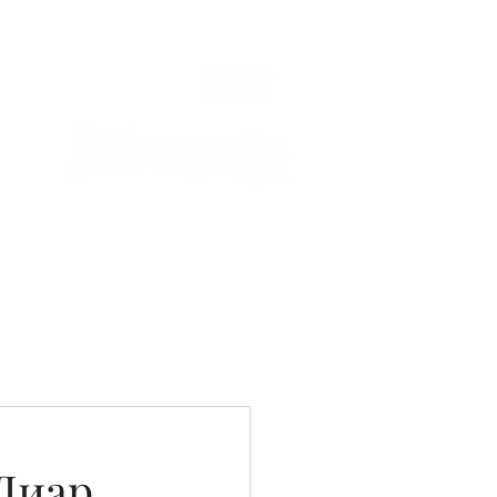
Связаться с нами
Фотостудия
 Диар