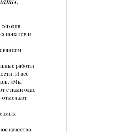
лматы.
 сегодня 
ссионалов и 
зованием 
льные работы 
ости. И всё 
нов. «Мы 
т с нами одно 
– отмечают 
 самых 
ое качество 