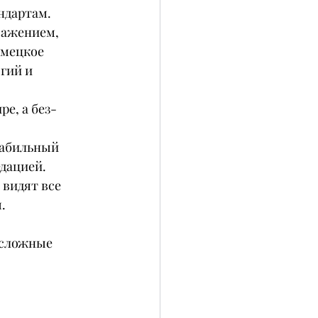
ндартам.
уважением, 
емецкое 
гий и 
е, а без-
табильный 
едацией.
видят все 
.
 сложные 