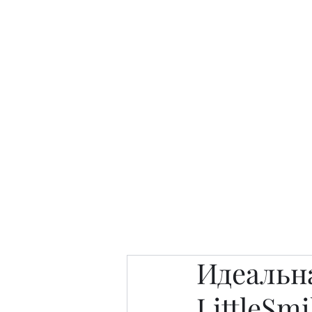
Интересно. Полезно. Модн
Главная
Публикации
People 
Идеальна
LittleSm