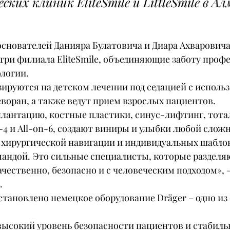
ких клиник EliteSmile и LittleSmile в А
снователей Данияра Булатовича и Диара Ахваровича
три филиала EliteSmile, объединяющие заботу профе
логии.
ируются на детском лечении под седацией с исполь
еворан, а также ведут прием взрослых пациентов.
плантацию, костные пластики, синус-лифтинг, тота
-4 и All-on-6, создают виниры и улыбки любой сложн
 хирургической навигации и индивидуальных шабло
мандой. Это сильные специалисты, которые разделяю
ачественно, безопасно и с человеческим подходом», 
.
становлено немецкое оборудование Dräger – одно из
высокий уровень безопасности пациентов и стабильн