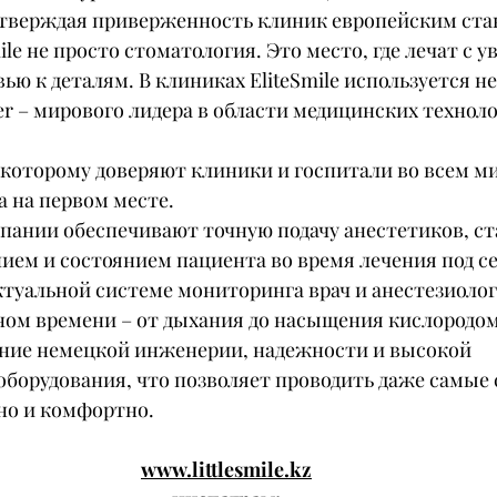
дтверждая приверженность клиник европейским ста
Smile не просто стоматология. Это место, где лечат с 
ю к деталям. В клиниках EliteSmile используется н
r – мирового лидера в области медицинских техноло
, которому доверяют клиники и госпитали во всем мир
а на первом месте.
пании обеспечивают точную подачу анестетиков, с
ием и состоянием пациента во время лечения под с
туальной системе мониторинга врач и анестезиолог 
ном времени – от дыхания до насыщения кислородом
тание немецкой инженерии, надежности и высокой 
оборудования, что позволяет проводить даже самые
но и комфортно.
www.littlesmile.kz