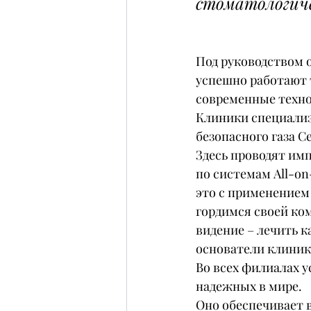
стоматологичес
Под руководством о
успешно работают 
современные техно
Клиники специализ
безопасного газа С
Здесь проводят им
по системам All-on
это с применением
гордимся своей ко
видение – лечить к
основатели клиник
Во всех филиалах у
надежных в мире.
Оно обеспечивает 