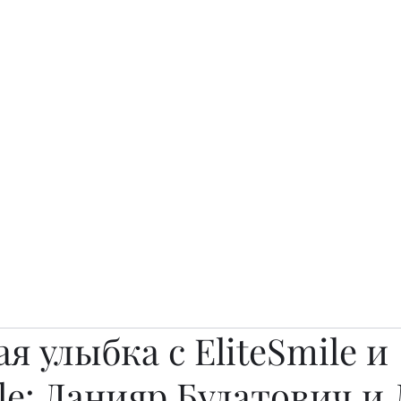
о.
Awards
TOP EXPERTS 2025
Архив журналов
Art Projects
я улыбка с EliteSmile и
ile: Данияр Булатович и