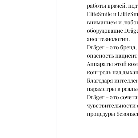
работы врачей, по
EliteSmile и Little
вниманием и любовь
оборудование Dräge
анестезиологии.
Dräger – это бренд
опасность пациент
Аппараты этой ком
контроль над дыхан
Благодаря интеллек
параметры в реаль
Dräger – это соче
чувствительности 
процедуры безопас